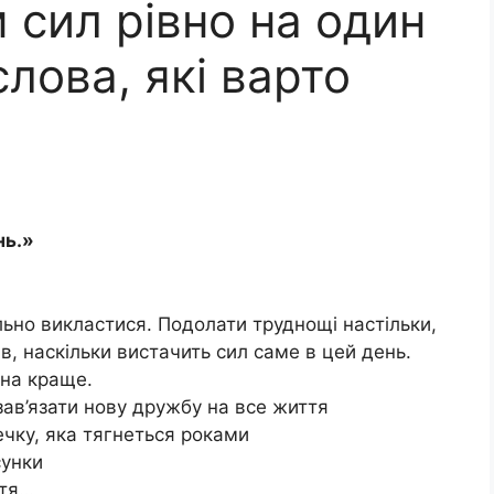
 сил рівно на один
слова, які варто
нь.»
ьно викластися. Подолати труднощі настільки,
в, наскільки вистачить сил саме в цей день.
 на краще.
ав’язати нову дружбу на все життя
чку, яка тягнеться роками
сунки
ття…