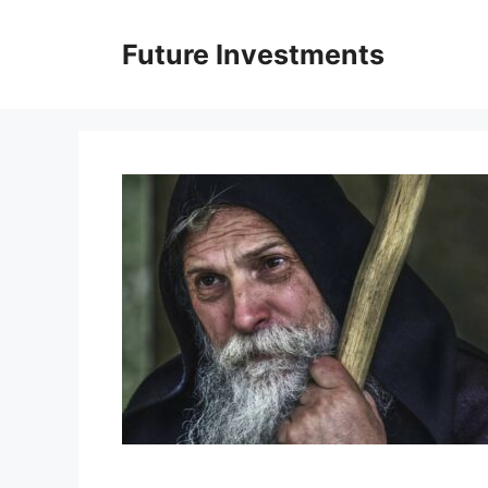
Перейти
до
Future Investments
вмісту