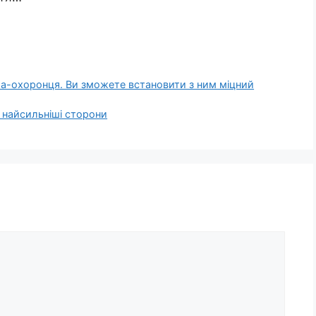
гела-охоронця. Ви зможете встановити з ним міцний
 найсильніші сторони