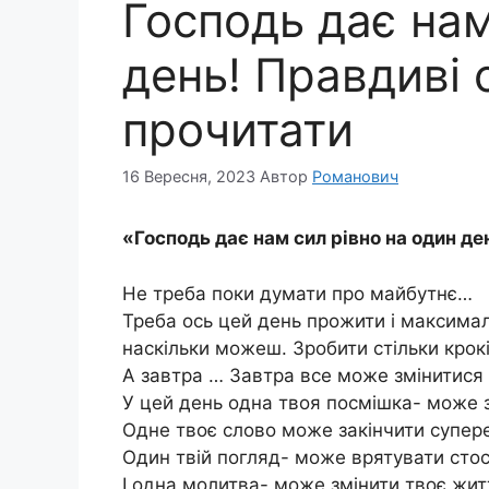
Господь дає нам
день! Правдиві 
прочитати
16 Вересня, 2023
Автор
Романович
«Господь дає нам сил рівно на один де
Не треба поки думати про майбутнє…
Треба ось цей день прожити і максимал
наскільки можеш. Зробити стільки крокі
А завтра … Завтра все може змінитися
У цей день одна твоя посмішка- може з
Одне твоє слово може закінчити супере
Один твій погляд- може врятувати сто
І одна молитва- може змінити твоє жи