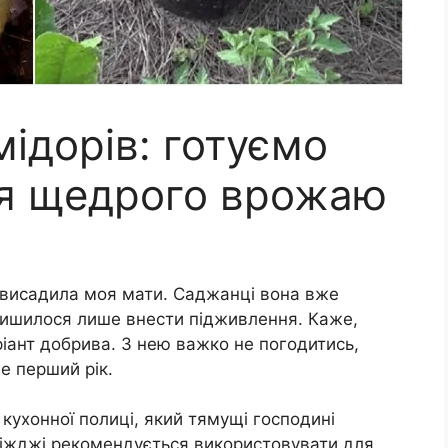
ідорів: готуємо
ля щедрого врожаю
ці висадила моя мати. Саджанці вона вже
лишилося лише внести підживлення. Каже,
іант добрива. З нею важко не погодитись,
е перший рік.
 кухонної полиці, який тямущі господині
ріжджі рекомендується використовувати для