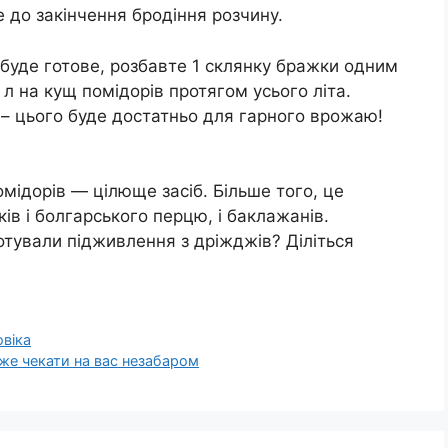
е до закінчення бродіння розчину.
о буде готове, розбавте 1 склянку бражки одним
л на кущ помідорів протягом усього літа.
 – цього буде достатньо для гарного врожаю!
ідорів — цілюще засіб. Більше того, це
ків і болгарського перцю, і баклажанів.
отували підживлення з дріжджів? Діліться
овіка
оже чекати на вас незабаром