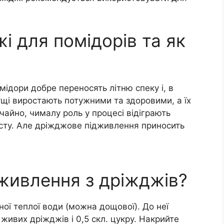
і для помідорів та як
дори добре переносять літню спеку і, в
ущі виростають потужними та здоровими, а їх
ичайно, чималу роль у процесі відіграють
сту. Але дріжджове підживлення приносить
дживлення з дріжджів?
яної теплої води (можна дощової). До неї
 живих дріжджів і 0,5 скл. цукру. Накрийте