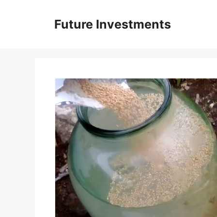
Перейти
до
Future Investments
вмісту