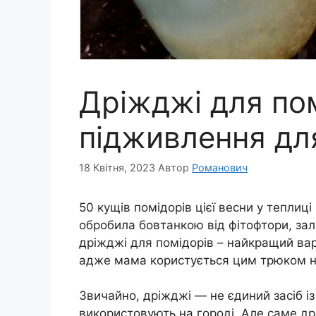
Дріжджі для пом
підживлення д
18 Квітня, 2023
Автор
Романович
50 кущів помідорів цієї весни у тепли
обробила бовтанкою від фітофтори, за
дріжджі для помідорів – найкращий вар
адже мама користується цим трюком н
Звичайно, дріжджі — не єдиний засіб із
використовують на городі. Але саме д