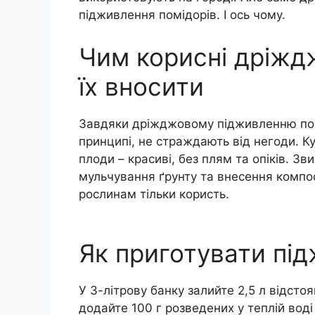
підживлення помідорів. І ось чому.
Чим корисні дріждж
їх вносити
Завдяки дріжджовому підживленню помі
принципі, не страждають від негоди. К
плоди – красиві, без плям та опіків. Зв
мульчування ґрунту та внесення компо
рослинам тільки користь.
Як приготувати пі
У 3-літрову банку залийте 2,5 л відсто
додайте 100 г розведених у теплій воді