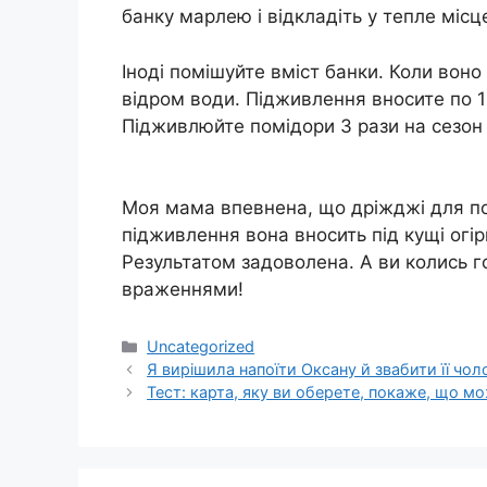
банку марлею і відкладіть у тепле місц
Іноді помішуйте вміст банки. Коли вон
відром води. Підживлення вносите по 1 
Підживлюйте помідори 3 рази на сезон
Моя мама впевнена, що дріжджі для пом
підживлення вона вносить під кущі огір
Результатом задоволена. А ви колись г
враженнями!
Категорії
Uncategorized
Я вирішила напоїти Оксану й звабити її чол
Тест: карта, яку ви оберете, покаже, що м