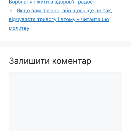
Ворона: як жити в здоров’ї і радості
Якщо вам погано, або щось іде не так,
відчуваєте тривогу і втому – читайте цю
молитву
Залишити коментар
Коментар