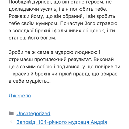
Пообіцяй дурневі, що він стане героєм, не
докладаючи зусиль, і він полюбить тебе.
Розкажи йому, що він обраний, і він зробить
тебе своїм кумиром. Почастуй його стравою
з солодкої брехні і фальшивих обіцянок, і ти
станеш його богом.
Зроби те ж саме з мудрою людиною і
отримаєш протилежний результат. Виконай
це з самим собою і подивися, у що повірив ти
– красивій брехні чи гіркій правді, що вбирає
в себе мудрість…
Джерело
Категорії
Uncategorized
Заповіді 104-річного мудреця Андрія