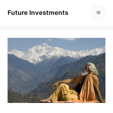
Перейти
до
Future Investments
Меню
вмісту