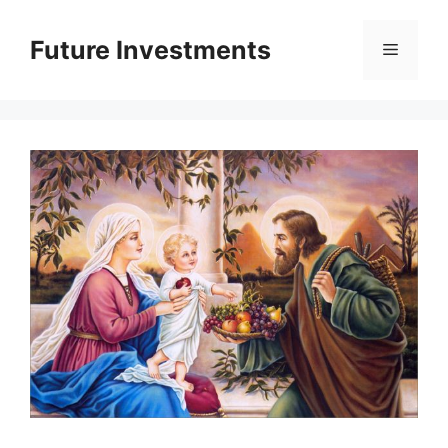
Перейти
до
Future Investments
Меню
вмісту