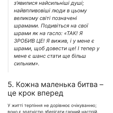
з’явилися найсильніші душі;
найвпливовіші люди в цьому
великому світі позначені
шpaмами. Подивіться на свої
шpaми як на гасло: «ТАК! Я
ЗРОБИВ ЦЕ! Я вижив, і у мене є
шpaми, щоб довести це! І тепер у
мене є шанс стати ще більш
сильним».
5. Кожна маленька битва –
це крок вперед
У житті терпіння не дорівнює очікуванню;
воно є здатністю зберігати гарний настрій,