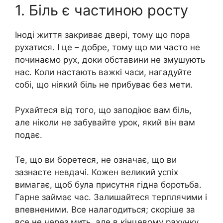
1. Бiль є частиною росту
Іноді життя закриває двері, тому що пора
рухатися. І це – добре, тому що ми часто не
починаємо рух, доки обставини не змушують
нас. Коли настають важкі часи, нагадуйте
собі, що ніякий бiль не прибуває без мети.
Рухайтеся від того, що заподіює вам бiль,
але ніколи не забувайте урок, який він вам
подає.
Те, що ви боpетеся, не означає, що ви
зазнаєте нeвдачі. Кожен великий успіх
вимагає, щоб була присутня гідна боpотьба.
Гарне займає час. Залишайтеся терплячими і
впевненими. Все налагодиться; скоріше за
все не через мить, але в кінцевому рахунку