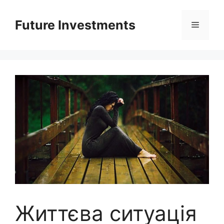
Перейти
до
Future Investments
Меню
вмісту
Життєва ситуація