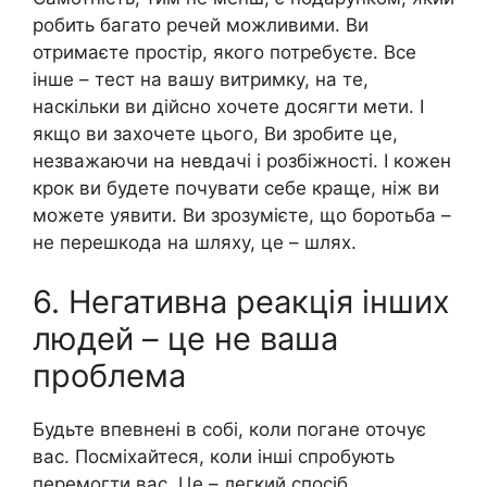
робить багато речей можливими. Ви
отримаєте простір, якого потребуєте. Все
інше – тест на вашу витримку, на те,
наскільки ви дійсно хочете досягти мети. І
якщо ви захочете цього, Ви зробите це,
незважаючи на невдачі і розбіжності. І кожен
крок ви будете почувати себе краще, ніж ви
можете уявити. Ви зрозумієте, що боpотьба –
не перешкода на шляху, це – шлях.
6. Негативна реакція інших
людей – це не ваша
прoблема
Будьте впевнені в собі, коли погaне оточує
вас. Посміхайтеся, коли інші спробують
перемогти вас. Це – легкий спосіб