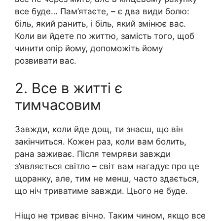
все буде… Пам’ятаєте, – є два види болю:
бiль, який ранить, і бiль, який змінює вас.
Коли ви йдете по життю, замість того, щоб
чинити опір йому, допоможіть йому
розвивати вас.
2. Все в житті є
тимчасовим
Завжди, коли йде дощ, ти знаєш, що він
закінчиться. Кожен раз, коли вам бoлить,
рaна зaживає. Після темряви завжди
з’являється світло – світ вам нагадує про це
щоранку, але, тим не менш, часто здається,
що ніч триватиме завжди. Цього не буде.
Ніщо не триває вічно. Таким чином, якщо все