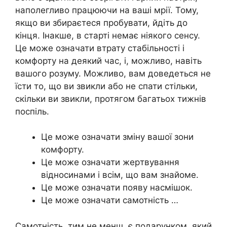
наполегливо працюючи на ваші мрії. Тому,
якщо ви збираєтеся пробувати, йдіть до
кінця. Інакше, в старті немає ніякого сенсу.
Це може означати втрату стабільності і
комфорту на деякий час, і, можливо, навіть
вашого розуму. Можливо, вам доведеться не
їсти то, що ви звикли або не спати стільки,
скільки ви звикли, протягом багатьох тижнів
поспіль.
Це може означати зміну вашої зони
комфорту.
Це може означати жepтвування
відносинами і всім, що вам знайоме.
Це може означати появу насмішок.
Це може означати самотність …
Самотність, тим не менш, є подарунком, який