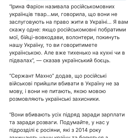
“Ірина Фаріон називала російськомовних
українців твар…ми, говорила, що вони не
заслуговують на право жити в Україні… Я вам
скажу одне: якщо російськомовні побратими
мої, бійці-вовкодави, волонтери, покинуть
нашу Україну, то ви говоритимете
українською. Але вже тихенько на кухні чи в
підвалах”, — сказав український боєць.
“Сержант Махно” додав, що російські
військові прийшли вбивати в Україну не за
мову, і вони не питають, якою мовою
розмовляють українські захисники.
“Вони вбивають усіх підряд заради зарплати
та заради розваги. Подумайте, у нас у
підрозділі є росіяни, які з 2014 року
захищають нашу країну та борються з