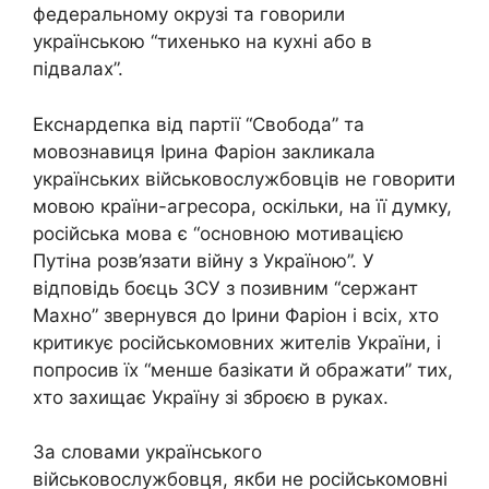
федеральному окрузі та говорили
українською “тихенько на кухні або в
підвалах”.
Екснардепка від партії “Свобода” та
мовознавиця Ірина Фаріон закликала
українських військовослужбовців не говорити
мовою країни-агресора, оскільки, на її думку,
російська мова є “основною мотивацією
Путіна розв’язати війну з Україною”. У
відповідь боєць ЗСУ з позивним “сержант
Махно” звернувся до Ірини Фаріон і всіх, хто
критикує російськомовних жителів України, і
попросив їх “менше базікати й ображати” тих,
хто захищає Україну зі зброєю в руках.
За словами українського
військовослужбовця, якби не російськомовні