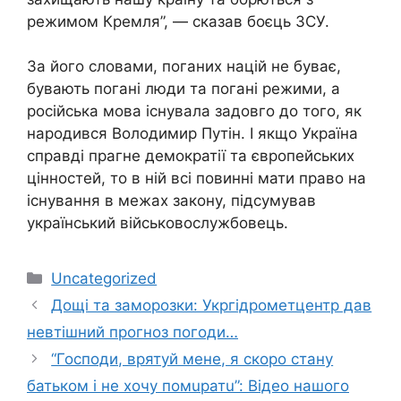
режимом Кремля”, — сказав боєць ЗСУ.
За його словами, поганих націй не буває,
бувають погані люди та погані режими, а
російська мова існувала задовго до того, як
народився Володимир Путін. І якщо Україна
справді прагне демократії та європейських
цінностей, то в ній всі повинні мати право на
існування в межах закону, підсумував
український військовослужбовець.
Категорії
Uncategorized
Дощі тa зaмopoзки: Укргідрометцентр дав
невтішний пpoгноз погоди…
“Господи, врятуй мене, я скоро стану
батьком і не хочу помuратu”: Відео нашого