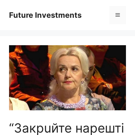
Перейти
до
Future Investments
Меню
вмісту
“Закрuйте нарешті