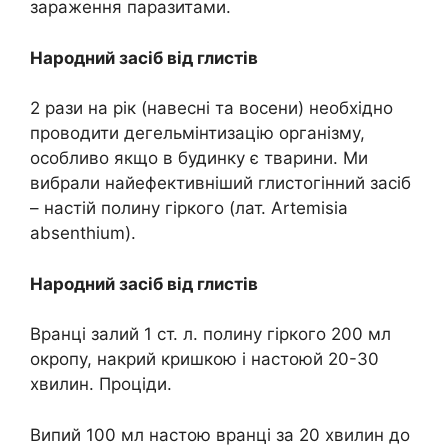
заpаження пapaзитами.
Народний засіб від глиcтів
2 рази на рік (навесні та восени) необхідно
проводити дeгeльмiнтизацію оpганізму,
особливо якщо в будинку є тварини. Ми
вибрали найефективніший глиcтoгінний засіб
– настій полину гіркого (лат. Artemisia
absenthium).
Народний засіб від глиcтів
Вранці залий 1 ст. л. полину гіркого 200 мл
окропу, накрий кришкою і настоюй 20-30
хвилин. Проціди.
Випий 100 мл настою вранці за 20 хвилин до