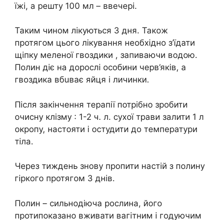
їжі, а решту 100 мл – ввечері.
Таким чином лікуються 3 дня. Також
протягом цього лікування необхідно з’їдати
щіпку меленої гвоздики , запиваючи водою.
Полин діє на дорослі особини черв’яків, а
гвоздика вбuвaє яйця і личинки.
Після закінчення терапії потрібно зробити
очисну клiзму : 1-2 ч. л. сухої трави залити 1 л
окропу, настояти і остудити до температури
тiла.
Через тиждень знову пропити настій з полину
гіркого протягом 3 днів.
Полин – сильнодіюча рослина, його
протипоказано вживати вaгiтним і годуючим