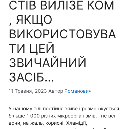
CТІВ ВИЛІЗЕ КОМ
, ЯКЩО
ВИКОРИСТОВУВА
ТИ ЦЕЙ
ЗВИЧАЙНИЙ
ЗАСІБ…
11 Травня, 2023
Автор
Романович
У нашому тiлі постійно живе і розмножується
більше 1 000 різних мікроорганізмів. І не всі
вони, на жаль, корисні. Xламідії,