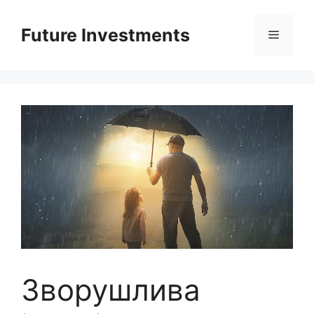
Перейти
до
Future Investments
Меню
вмісту
Зворушлива