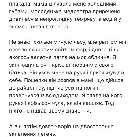
плакала, мама цілувала мене холодними
губами, молоденька медсестра приречено
дивилася в непроглядну темряву, а водій у
знемозі хитав головою.
Не знаю, скільки минуло часу, але раптом ніч
осяяло яскравим світлом фар, і довга тінь
якогось велетня лягла на моє обличчя. Я
заплющила очі і крізь вії побачила свого
батька. Він узяв мене на руки і притиснув до
себе. Пошепки він розповів мамі, що дійшов
до райцентру, підняв усіх на ноги і
повернувся із всюдиходом. Я спала на його
руках і крізь сон чула, як він кашляє. Тоді
ніхто не надав цьому значення.
А він потім довго хворів на двостороннє
запалення легень.