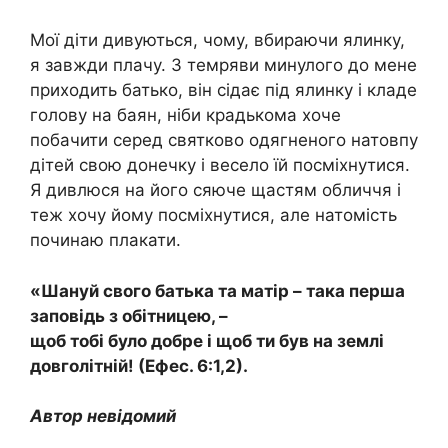
Мої діти дивуються, чому, вбираючи ялинку,
я завжди плачу. З темряви минулого до мене
приходить батько, він сідає під ялинку і кладе
голову на баян, ніби крадькома хоче
побачити серед святково одягненого натовпу
дітей свою донечку і весело їй посміхнутися.
Я дивлюся на його сяюче щастям обличчя і
теж хочу йому посміхнутися, але натомість
починаю плакати.
«Шануй свого батька та матір – така перша
заповідь з обітницею, –
щоб тобі було добре і щоб ти був на землі
довголітній! (Ефес. 6:1,2).
Автор невідомий