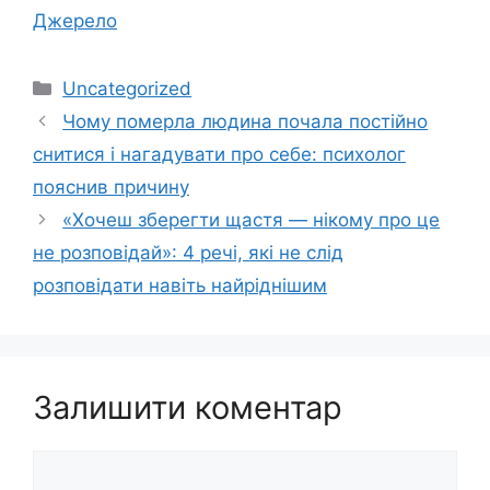
Джерело
Категорії
Uncategorized
Чому померла людина почала постійно
снитися і нагадувати про себе: психолог
пояснив причину
«Хочеш зберегти щастя — нікому про це
не розповідай»: 4 речі, які не слід
розповідати навіть найріднішим
Залишити коментар
Коментар