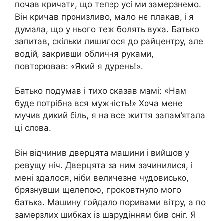
почав кричати, що тепер усі ми замерзнемо.
Він кричав пронизливо, мало не плакав, і я
думала, що у нього теж болять вуха. Батько
запитав, скільки лишилося до райцентру, але
водій, закривши обличчя руками,
повторював: «Який я дурень!».
Батько подумав і тихо сказав мамі: «Нам
буде потрібна вся мужність!» Хоча мене
мучив дикий біль, я на все життя запам’ятала
ці слова.
Він відчинив дверцята машини і вийшов у
ревущу ніч. Дверцята за ним зачинилися, і
мені здалося, ніби величезне чудовисько,
брязнувши щелепою, проковтнуло мого
батька. Машину гойдало поривами вітру, а по
замерзлих шибках із шарудінням бив сніг. Я