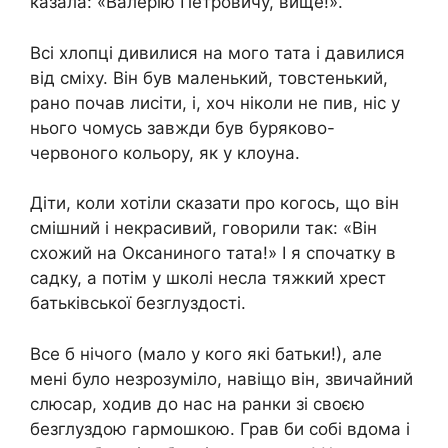
казала: «Валерію Петровичу, вище!».
Всі хлопці дивилися на мого тата і давилися
від сміху. Він був маленький, товстенький,
рано почав лисіти, і, хоч ніколи не пив, ніс у
нього чомусь завжди був буряково-
червоного кольору, як у клоуна.
Діти, коли хотіли сказати про когось, що він
смішний і некрасивий, говорили так: «Він
схожий на Оксаниного тата!» І я спочатку в
садку, а потім у школі несла тяжкий хрест
батьківської безглуздості.
Все б нічого (мало у кого які батьки!), але
мені було незрозуміло, навіщо він, звичайний
слюсар, ходив до нас на ранки зі своєю
безглуздою гармошкою. Грав би собі вдома і