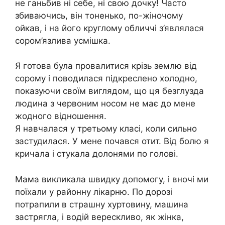
не ганьбив ні себе, ні свою дочку! Часто
збиваючись, він тоненько, по-жіночому
ойкав, і на його круглому обличчі з’являлася
сором’язлива усмішка.
Я готова була провалитися крізь землю від
сорому і поводилася підкреслено холодно,
показуючи своїм виглядом, що ця безглузда
людина з червоним носом не має до мене
жодного відношення.
Я навчалася у третьому класі, коли сильно
застудилася. У мене почався отит. Від болю я
кричала і стукала долонями по голові.
Мама викликала швидку допомогу, і вночі ми
поїхали у районну лікарню. По дорозі
потрапили в страшну хуртовину, машина
застрягла, і водій верескливо, як жінка,