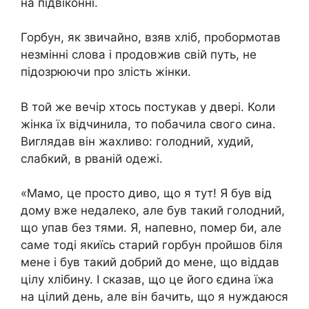
на підвіконні.
Горбун, як звичайно, взяв хліб, пробормотав
незмінні слова і продовжив свій путь, не
підозрюючи про злість жінки.
В той же вечір хтось постукав у двері. Коли
жінка їх відчинила, то побачила свого сина.
Виглядав він жахливо: голодний, худий,
слабкий, в рваній одежі.
«Мамо, це просто диво, що я тут! Я був від
дому вже недалеко, але був такий голодний,
що упав без тями. Я, напевно, помер би, але
саме тоді якиїсь старий горбун пройшов біля
мене і був такий добрий до мене, що віддав
цілу хлібину. І сказав, що це його єдина їжа
на цілий день, але він бачить, що я нуждаюся