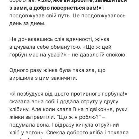
бормотав:
«Зло, яке ви зробите, залишиться
з вами, а добро повернеться вам!»
і
продовжував свій путь. Це продовжувалось
день за днем.
Не дочекавшись слів вдячності, жінка
відчувала себе обманутою. «Що ж цей
горбун має на увазі?» – не давало їй спокою.
Одного разу жінка була така зла, що
вирішила з цим закінчити.
«Я позбудуся від цього противного горбуна!»
сказала вона собі і додала отруту у другу
хлібину. Але коли клала її на підвіконня, руки
жінки затремтіли. “Що ж я роблю?” –
подумала вона. І відразу кинула отруйний
хліб у вогонь. Спекла доброго хліба і поклала