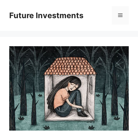
Перейти
до
Future Investments
Меню
вмісту