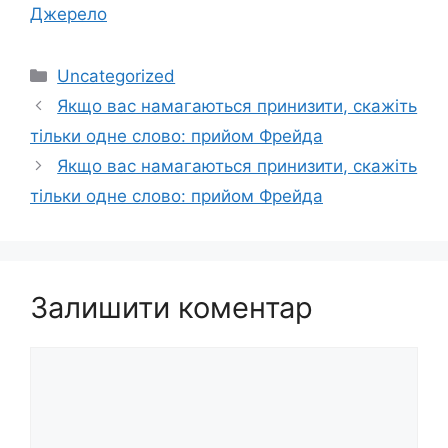
Джерело
Категорії
Uncategorized
Якщо вас намагаються принизити, скажіть
тільки одне слово: прийом Фрейда
Якщо вас намагаються принизити, скажіть
тільки одне слово: прийом Фрейда
Залишити коментар
Коментар