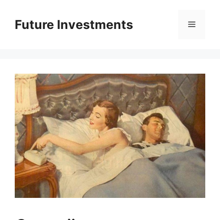
Перейти
до
Future Investments
Меню
вмісту