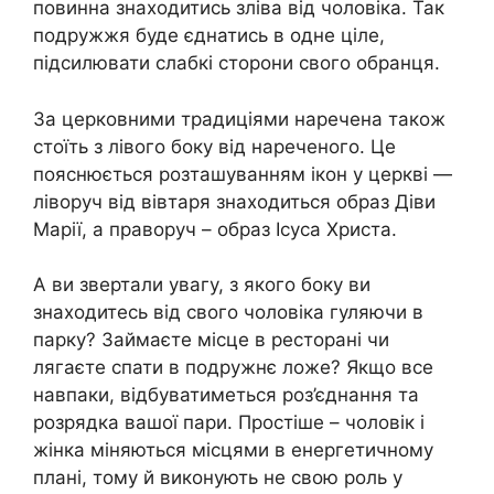
повинна знаходитись зліва від чоловіка. Так
подружжя буде єднатись в одне ціле,
підсилювати слабкі сторони свого обранця.
За церковними традиціями наречена також
стоїть з лівого боку від нареченого. Це
пояснюється розташуванням ікон у церкві —
ліворуч від вівтаря знаходиться образ Діви
Марії, а праворуч – образ Ісуса Христа.
А ви звертали увагу, з якого боку ви
знаходитесь від свого чоловіка гуляючи в
парку? Займаєте місце в ресторані чи
лягаєте спати в подружнє ложе? Якщо все
навпаки, відбуватиметься роз’єднання та
розрядка вашої пари. Простіше – чоловік і
жінка міняються місцями в енергетичному
плані, тому й виконують не свою роль у