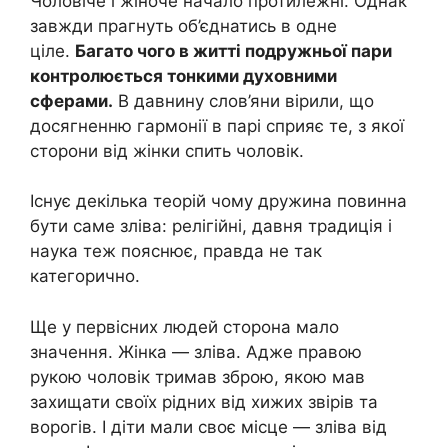
Чоловіче і жіноче начало протилежні. Однак
завжди прагнуть об’єднатись в одне
ціле.
Багато чого в житті подружньої пари
контролюється тонкими духовними
сферами.
В давнину слов’яни вірили, що
досягненню гармонії в парі сприяє те, з якої
сторони від жінки спить чоловік.
Існує декілька теорій чому дружина повинна
бути саме зліва: релігійні, давня традиція і
наука теж пояснює, правда не так
категорично.
Ще у первісних людей сторона мало
значення. Жінка — зліва. Адже правою
рукою чоловік тримав зброю, якою мав
захищати своїх рідних від хижих звірів та
ворогів. І діти мали своє місце — зліва від