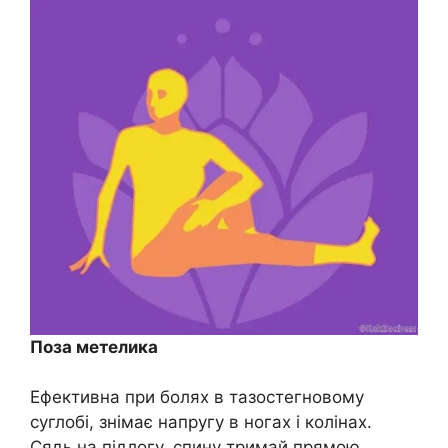
Поза метелика
Ефективна при болях в тазостегновому
суглобі, знімає напругу в ногах і колінах.
Сядь на підлогу, спину тримай прямою.