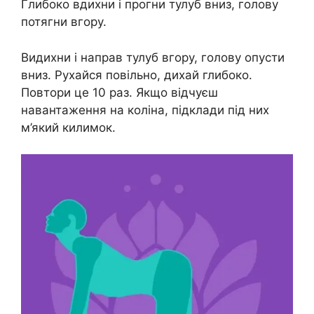
Глибоко вдихни і прогни тулуб вниз, голову
потягни вгору.
Видихни і направ тулуб вгору, голову опусти
вниз. Рухайся повільно, дихай глибоко.
Повтори це 10 раз. Якщо відчуєш
навантаження на коліна, підклади під них
м’який килимок.