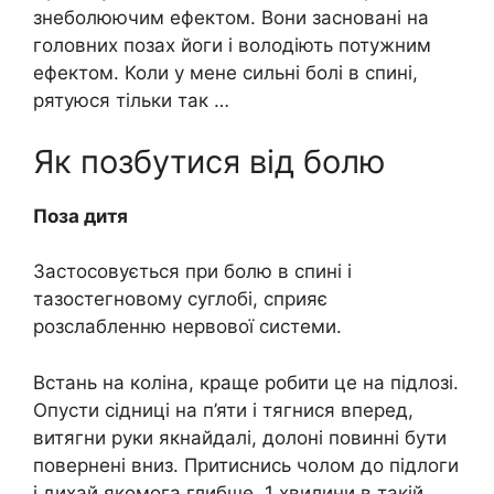
знеболюючим ефектом. Вони засновані на
головних позах йоги і володіють потужним
ефектом. Коли у мене сильні болі в спині,
рятуюся тільки так …
Як позбутися від болю
Поза дитя
Застосовується при болю в спині і
тазостегновому суглобі, сприяє
розслабленню нервової системи.
Встань на коліна, краще робити це на підлозі.
Опусти сідниці на п’яти і тягнися вперед,
витягни руки якнайдалі, долоні повинні бути
повернені вниз. Притиснись чолом до підлоги
і дихай якомога глибше. 1 хвилини в такій