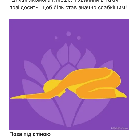
позі досить, щоб біль став значно слабкішим!
Поза під стіною