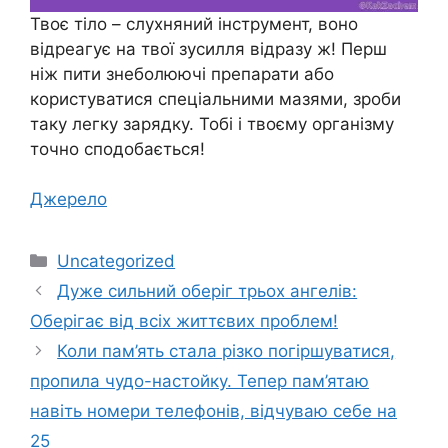
Твоє тіло – слухняний інструмент, воно
відреагує на твої зусилля відразу ж! Перш
ніж пити знеболюючі препарати або
користуватися спеціальними мазями, зроби
таку легку зарядку. Тобі і твоєму організму
точно сподобається!
Джерело
Категорії
Uncategorized
Дуже сильний оберіг трьох ангелів:
Оберігає від всіх життєвих проблем!
Коли пам’ять стала різко погіршуватися,
пропила чудо-настойку. Тепер пам’ятаю
навіть номери телефонів, відчуваю себе на
25