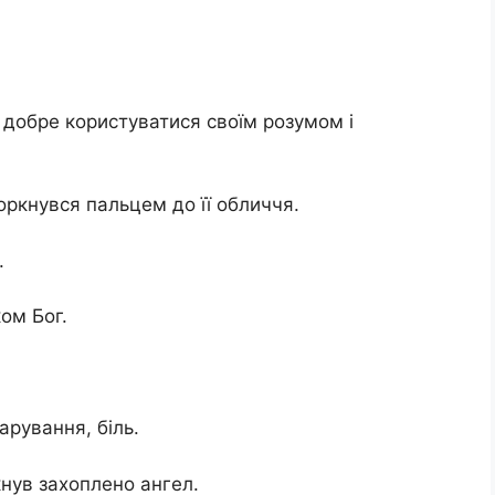
 добре користуватися своїм розумом і
оркнувся пальцем до її обличчя.
.
ком Бог.
арування, біль.
кнув захоплено ангел.