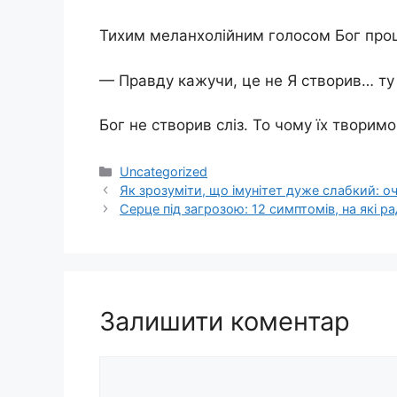
Тихим меланхолійним голосом Бог прош
— Правду кажучи, це не Я створив… ту
Бог не створив сліз. То чому їх творим
Категорії
Uncategorized
Як зрозуміти, що імунітет дуже слабкий: оч
Серце під загрозою: 12 симптомів, на які р
Залишити коментар
Коментар