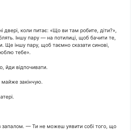
 двері, коли питає: «Що ви там робите, діти?»,
лять. Іншу пару — на потилиці, щоб бачити те,
и. Ще іншу пару, щоб таємно сказати синові,
 люблю тебе».
о, йди відпочивати.
 майже закінчую.
атері.
з запалом. — Ти не можеш уявити собі того, що