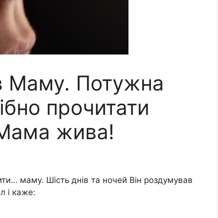
в Маму. Потужна
рібно прочитати
е Мама жива!
ти… маму. Шість днів та ночей Він роздумував
л і каже: