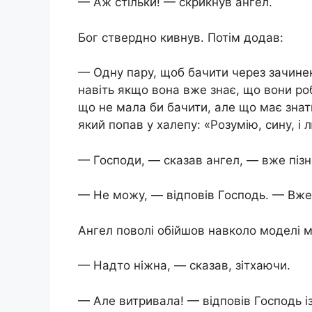
— Аж стільки! — скрикнув ангел.
Бог ствердно кивнув. Потім додав:
— Одну пару, щоб бачити через зачинені
навіть якщо вона вже знає, що вони роб
що не мала би бачити, але що має знат
який попав у халепу: «Розумію, сину, і
— Господи, — сказав ангел, — вже пізн
— Не можу, — відповів Господь. — Вже
Ангел поволі обійшов навколо моделі м
— Надто ніжна, — сказав, зітхаючи.
— Але витривала! — відповів Господь і