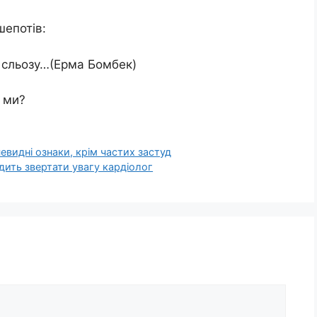
епотів:
 сльозу…(Ерма Бомбек)
о ми?
евидні ознаки, крім частих застуд
адить звертати увагу кардіолог