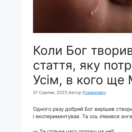
Коли Бог твори
стаття, яку пот
Усім, в кого щ
31 Серпня, 2023
Автор
Романович
Одного разу добрий Бог вирішив створи
і експериментував. Та ось з’явився анге
— Ти стільки часу тратиш на неї!