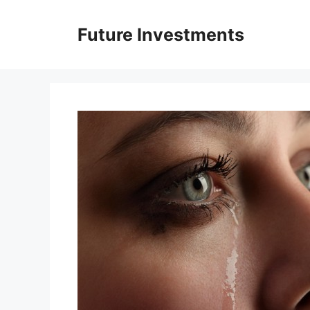
Перейти
до
Future Investments
вмісту