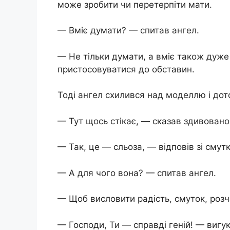
може зробити чи перетерпіти мати.
— Вміє думати? — спитав ангел.
— Не тільки думати, а вміє також дуже
пристосовуватися до обставин.
Тоді ангел схилився над моделлю і дот
— Тут щось стікає, — сказав здивовано
— Так, це — сльоза, — відповів зі смут
— А для чого вона? — спитав ангел.
— Щоб висловити радість, смуток, розч
— Господи, Ти — справді геній! — вигу