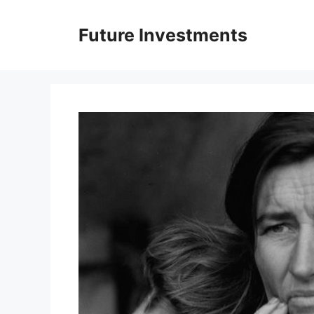
Перейти
до
Future Investments
вмісту