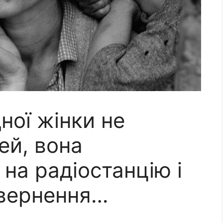
дної жінки не
ей, вона
на радіостанцію і
звернення…