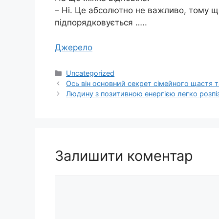
– Ні. Це абсолютно не важливо, тому щ
підпорядковується …..
Джерело
Категорії
Uncategorized
Ось він основний секрет сімейного щастя т
Людину з позитивною енергією легко розпіз
Залишити коментар
Коментар