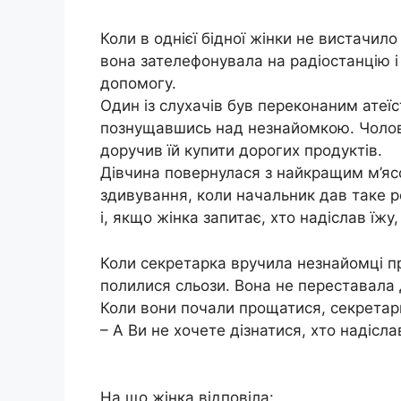
Коли в однієї бідної жінки не вистачило
вона зателефонувала на радіостанцію 
допомогу.
Один із слухачів був переконаним атеїс
познущавшись над незнайомкою. Чоловік
доручив їй купити дорогих продуктів.
Дівчина повернулася з найкращим м’ясо
здивування, коли начальник дав таке 
і, якщо жінка запитає, хто надіслав їжу
Коли секретарка вручила незнайомці про
полилися сльози. Вона не переставала 
Коли вони почали прощатися, секретар
– А Ви не хочете дізнатися, хто надісла
На що жінка відповіла: