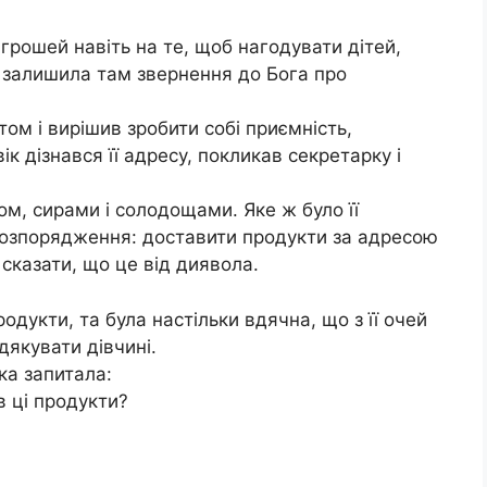
 грошей навіть на те, щоб нагодувати дітей,
і залишила там звернення до Бога про
том і вирішив зробити собі приємність,
 дізнався її адресу, покликав секретарку і
м, сирами і солодощами. Яке ж було її
розпорядження: доставити продукти за адресою
, сказати, що це від диявола.
дукти, та була настільки вдячна, що з її очей
дякувати дівчині.
ка запитала:
в ці продукти?