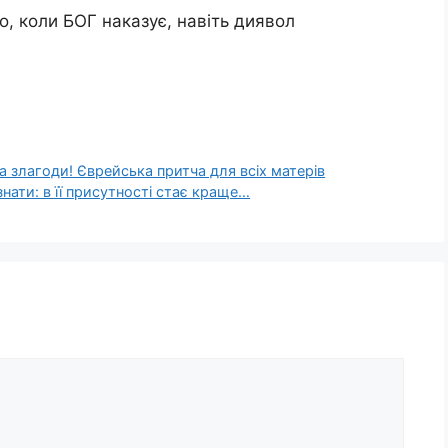
о, коли БОГ наказує, навіть диявол
а злагоди! Єврейська притча для всіх матерів
нати: в її присутності стає краще…