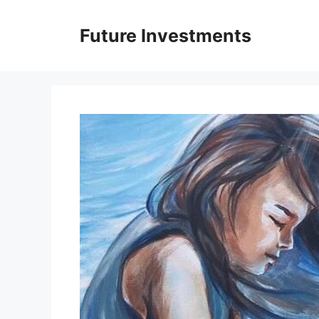
Перейти
до
Future Investments
вмісту