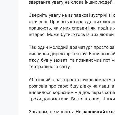
звертайте увагу на слова інших людей.
Зверніть увагу на випадкові зустрічі з
оточенні. Проявіть інтерес до цих люде
працюють, як у них справи і які події в
інтерес. Може бути, хтось із цих люде
Так один молодий драматург просто за
виявився директор театру! Вони позна
п’єсу, був у захваті та познайомив по
театрального світу.
Або інший юнак просто шукав кімнату в 
розповів про свою біду дідку на лавці 
виявилося корисним – дідок якраз хотів
трохи допомагали. Безкоштовно, тільки
Загалом, не мовчіть.
Не наполягайте на