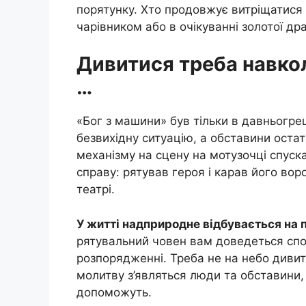
порятунку. Хто продовжує витріщатися 
чарівником або в очікуванні золотої др
Дивитися треба навко
…
«Бог з машини» був тільки в давньогре
безвихідну ситуацію, а обставини ост
механізму на сцену на мотузочці спуска
справу: рятував героя і карав його вор
театрі.
У житті надприродне відбувається на 
рятувальний човен вам доведеться спо
розпорядженні. Треба не на небо дивит
молитву з’являться люди та обставини,
допоможуть.