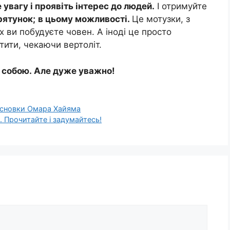
увагу і проявіть інтерес до людей.
І отримуйте
рятунок;
в цьому можливості.
Це мотузки, з
х ви побудуєте човен. А іноді це просто
тити, чекаючи вертоліт.
з собою. Але дуже уважно!
 висновки Омара Хайяма
. Прочитайте і задумайтесь!