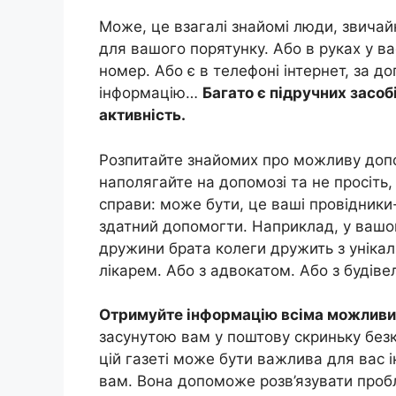
Може, це взагалі знайомі люди, звичайні
для вашого порятунку. Або в руках у в
номер. Або є в телефоні інтернет, за 
інформацію…
Багато є підручних засоб
активність.
Розпитайте знайомих про можливу допо
наполягайте на допомозі та не просіть,
справи: може бути, це ваші провідники-
здатний допомогти. Наприклад, у вашого
дружини брата колеги дружить з унікал
лікарем. Або з адвокатом. Або з будів
Отримуйте інформацію всіма можливи
засунутою вам у поштову скриньку безк
цій газеті може бути важлива для вас 
вам. Вона допоможе розв’язувати проб