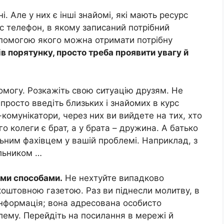
. Але у них є інші знайомі, які мають ресурс
ас телефон, в якому записаний потрібний
допомогою якого можна отримати потрібну
ів порятунку, просто треба проявити увагу й
могу. Розкажіть свою ситуацію друзям. Не
 просто введіть близьких і знайомих в курс
комунікатори, через них ви вийдете на тих, хто
 колеги є брат, а у брата – дружина. А батько
ьним фахівцем у вашій проблемі. Наприклад, з
ельником …
ми способами.
Не нехтуйте випадково
оштовною газетою. Раз ви піднесли молитву, в
інформація; вона адресована особисто
лему. Перейдіть на посилання в мережі й