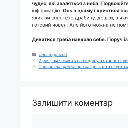
чудес, які зваляться з неба.
Подвоюйте 
інформацію.
Ось в цьому і криється по
яких ви сплетете драбину, дошки, з яки
готовий човен. Але його можна не помі
Дивитися треба навколо себе. Поруч і
Категорії
Uncategorized
2 речі, які чекають на людину в старості:
Повчальна притча про заздрість та скупість
Залишити коментар
Коментар