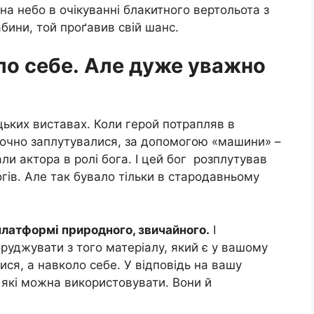
на небо в очікуванні блакитного вертольота з
абини, той проґавив свій шанс.
ло себе. Але дуже уважно
цьких виставах. Коли герой потрапляв в
аточно заплутувалися, за допомогою «машини» –
ли актора в ролі бога. І цей бог розплутував
огів. Але так бувало тільки в стародавньому
платформі природного, звичайного.
І
руджувати з того матеріалу, який є у вашому
ися, а навколо себе. У відповідь на вашу
 які можна використовувати. Вони й