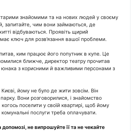
і старими знайомими та на нових людей у своєму
й, запитайте, чим вони займаються, де
 житті відбуваються. Проявіть щирий
й має ключ для розв’язання вашої проблеми.
питав, ким працює його попутник в купе. Це
йомилися ближче, директор театру прочитав
тім юнака з корисними й важливими персонами з
Києві, йому не було де жити зовсім. Він
в парку. Вони розговорилися, і знайомство
 когось поселити у своїй квартирі, щоб йому
 комунальні послуги треба оплачувати.
 допомозі, не випрошуйте її та не чекайте