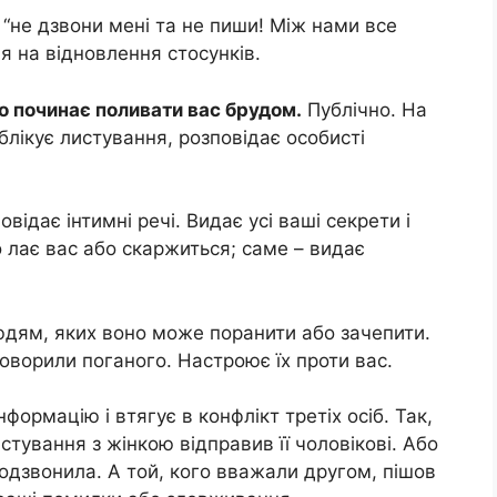
 “не дзвони мені та не пиши! Між нами все
дія на відновлення стосунків.
о починає поливати вас брудом.
Публічно. На
ублікує листування, розповідає особисті
дає інтимні речі. Видає усі ваші секрети і
о лає вас або скаржиться; саме – видає
юдям, яких воно може поранити або зачепити.
говорили поганого. Настроює їх проти вас.
ормацію і втягує в конфлікт третіх осіб. Так,
стування з жінкою відправив її чоловікові. Або
подзвонила. А той, кого вважали другом, пішов