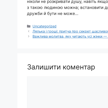
ніколи не розкривати душу, навіть якщ
з такою людиною можна; встановити ди
дружби й бути не може…
Категорії
Uncategorized
Лялька і гроші: притча про секрет щаслив
Важлива молитва, яку читають усі жінки — 
Залишити коментар
Коментар