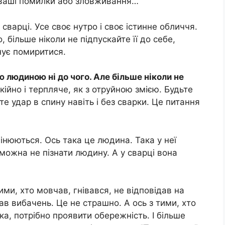
о ваші помилки або зловживання…
сварці. Усе своє нутро і своє істинне обличчя.
 більше ніколи не підпускайте її до себе,
нує помиритися.
 людиною ні до чого. Але більше ніколи не
кійно і терпляче, як з отруйною змією. Будьте
те удар в спину навіть і без сварки. Це питання
мінюються. Ось така це людина. Така у неї
можна не пізнати людину. А у сварці вона
ими, хто мовчав, гнівався, не відповідав на
ав вибачень. Це не страшно. А ось з тими, хто
ка, потрібно проявити обережність. І більше