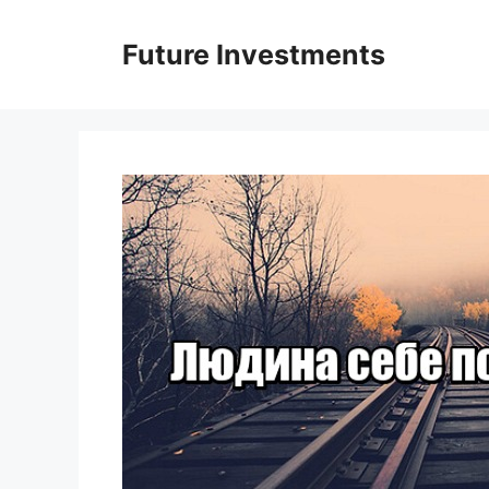
Перейти
до
Future Investments
вмісту