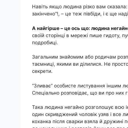
Навіть якщо людина різко вам сказала:
закінчено”!, – це теж півбіди, і є ще на
А найгірше – це ось що: людина негайн
своїй сторінці в мережі пише гидоту, п
подробиці.
Загальним знайомим або родичам розпові
таємниці, якими ви ділилися. Не прост
секрети.
“Зливає” особисте листування іншим л
Спеціально розповідає, що ви про них 
Така людина негайно розголошує всю інф
один скривджений чоловік узяв і все ли
коханка після сварки взяла й дружині 