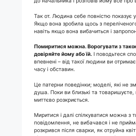
до начальника і розповів йому все пр
Так от. Людина себе повністю показує у 
Якщо вона зробила щось з переліченого,
навіть якщо вона вибачиться і запропо
Помиритися можна. Ворогувати з такою
довіряйте йому або їй.
І поводьтеся спо
впевнені – від такої людини ви отримає
часу і обставин.
Це патерни поведінки; моделі, які не з
душа. Поки ви близькі та товаришуєте, 
миттєво розкриється.
Миритися і далі спілкуватися можна з т
повідомлення, не вибачався і не прийм
розкрився після сварки, як отруйна квіт