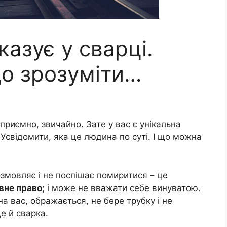
азує у сварці.
о зрозуміти…
риємно, звичайно. Зате у вас є унікальна
 Усвідомити, яка це людина по суті. І що можна
змовляє і не поспішає помиритися – це
вне право;
і може не вважати себе винуватою.
на вас, ображається, не бере трубку і не
це й сварка.