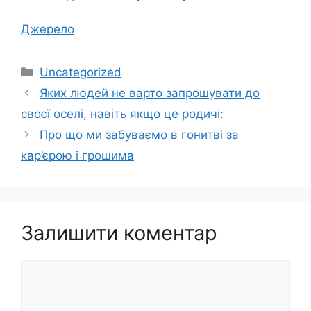
Джерело
Категорії
Uncategorized
Яких людей не варто запрошувати до
своєї оселі, навіть якщо це родичі:
Про що ми забуваємо в гонитві за
кар’єрою і грошима
Залишити коментар
Коментар