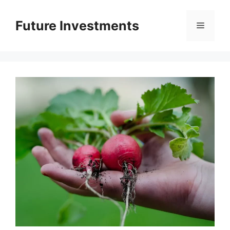
Перейти
до
Future Investments
Меню
вмісту