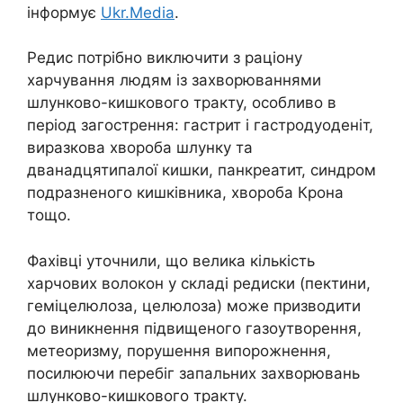
інформує
Ukr.Media
.
Редис потрібно виключити з раціону
харчування людям із захворюваннями
шлунково-кишкового тракту, особливо в
період загострення: гастрит і гастродуоденіт,
виразкова хвороба шлунку та
дванадцятипалої кишки, панкреатит, синдром
подразненого кишківника, хвороба Крона
тощо.
Фахівці уточнили, що велика кількість
харчових волокон у складі редиски (пектини,
геміцелюлоза, целюлоза) може призводити
до виникнення підвищеного газоутворення,
метеоризму, порушення випорожнення,
посилюючи перебіг запальних захворювань
шлунково-кишкового тракту.