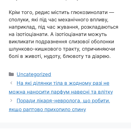
Крім того, редис містить глюкозинолати —
сполуки, які під час механічного впливу,
наприклад, під час жування, розкладаються
на ізотіоціанати. А ізотіоціанати можуть
викликати подразнення слизової оболонки
шлунково-кишкового тракту, спричиняючи
болі в животі, нудоту, блювоту та діарею.
Категорії
Uncategorized
На які ділянки тіла в жодному разі не
можна наносити парфум навесні та влітку
Поради лікаря-невролога, що робити,
якщо раптово прихопило спину