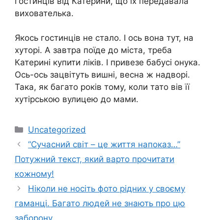
гостинців від Катерини, що їх передавала
вихователька.
Якось гостинців не стало. І ось вона тут, на
хуторі. А завтра поїде до міста, треба
Катерині купити ліків. І привезе бабусі онука.
Ось-ось зацвітуть вишні, весна ж надворі.
Така, як багато років тому, коли тато вів її
хутірською вулицею до мами.
Категорії
Uncategorized
“Сучасний світ – це життя напоказ…”
Потужний текст, який варто прочитати
кожному!
Ніколи не носіть фото рідних у своєму
гаманці. Багато людей не знають про цю
заборону