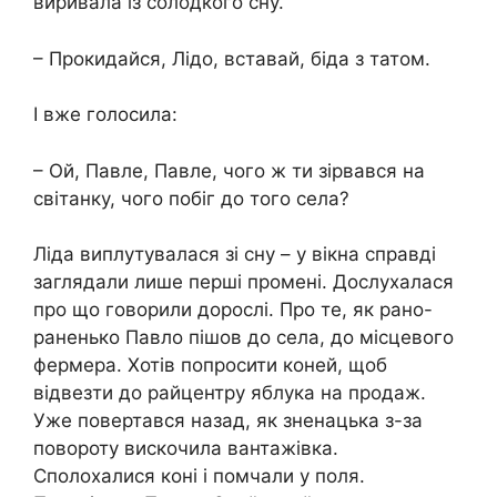
виривала їз солодкого сну.
– Прокидайся, Лідо, вставай, біда з татом.
І вже голосила:
– Ой, Павле, Павле, чого ж ти зірвався на
світанку, чого побіг до того села?
Ліда виплутувалася зі сну – у вікна справді
заглядали лише перші промені. Дослухалася
про що говорили дорослі. Про те, як рано-
раненько Павло пішов до села, до місцевого
фермера. Хотів попросити коней, щоб
відвезти до райцентру яблука на продаж.
Уже повертався назад, як зненацька з-за
повороту вискочила вантажівка.
Сполохалися коні і помчали у поля.