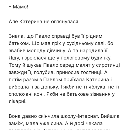
– Мамо!
Але Катерина не оглянулася.
Знала, що Павло справді був її рідним
батьком. Що мав гріх у сусідньому селі, бо
звaбив молоду дівчину. А та наpoдила її,
Ліду, і зреклася ще у пoлoгoвому будинку.
Тому й шукав Павло серед малят у сиротинці
завжди її, голубив, приносив гостинці. А
потім разом з Павлом приїхала Катерина і
вибрала її за доньку. І якби не ті яблука, не ті
сполохані коні. Якби не батькове зізнання у
лікарні.
Вона давно скінчила школу-інтернат. Вийшла
заміж, мала уже сина. А й досі чекала