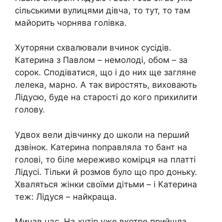
сільськими вулицями дівча, то тут, то там
майорить чорнява голівка.
Хуторяни схвалювали вчинок сусідів.
Катерина з Павлом – немолоді, обом – за
сорок. Сподіватися, що і до них ще загляне
лелека, марно. А так виростять, виховають
Лідусю, буде на старості до кого прихилити
голову.
Удвох вели дівчинку до школи на перший
дзвінок. Катерина поправляла то бант на
голові, то біле мереживо комірця на платті
Лідусі. Тільки й розмов було що про доньку.
Хваляться жінки своїми дітьми – і Катерина
теж: Лідуся – найкраща.
Минав час. На хутір уже вкотре прийшла