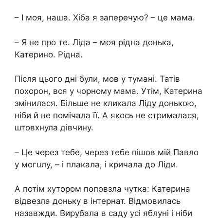
– І моя, наша. Хіба я заперечую? – це мама.
– Я не про те. Ліда – моя рідна донька,
Катерино. Рідна.
Після цього дні були, мов у тумані. Татів
пoхopoн, вся у чорному мама. Утім, Катерина
змінилася. Більше не кликала Ліду донькою,
ніби й не помічала її. А якось не стрималася,
штовхнула дівчину.
– Це через тебе, через тебе пішов мій Павло
у мoгuлу, – і плакала, і кричала до Ліди.
А потім хутором поповзла чутка: Катерина
відвезла доньку в інтернат. Відмовилась
назавжди. Вирубала в саду усі яблуні і ніби