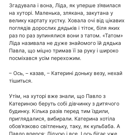
Згадувала і вона, Ліда, як уперше з’явилася
на хуторі. Маленька, злякана, закутана у
велику картату хустку. Ховала очі від цікавих
поглядів дорослих дядьків і тіток, біля яких
раз по раз зупинялися вони з татом. «Татом»
Ліда називала не дуже знайомого їй дядька
Павла, що міцно тримав її за руку і широко
посміхався усім перехожим.
– Ось, – казав, – Катерині доньку везу, нехай
тішиться.
Утім, на хуторі вже знали, що Павло з
Катериною беруть собі дівчинку з дитячого
будинку. Кілька разів перед тим їздили,
приглядалися, вибирали. Катерина хотіла
обов’язково світленьку, таку, як кульбаба. А
Павло вперся: Лідусю і все. І ось бігає уже