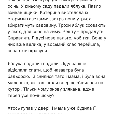
осінь. У їхньому саду падали яблука. Павло
збивав ящики. Катерина вистеляла їх
старими газетами: завтра вони утрьох
збиратимуть садовину. Трохи яблук сховають
у льох, для себе на зиму. Решту – продадуть.
Справлять Лідусі нове пальто, чобітки. Вона у
них вже велика, у восьмий клас перейшла,
справжня красуня.
Яблука падали і падали. Ліду раніше
відіслали спати, щоб назавтра була
бадьорою. Їй снилися тато і мама, і була вона
маленька, як тоді, коли вперше з’явилася на
хуторі. Тільки чому знову злякана, адже
тереп усе по-іншому?
Хтось гупав у двері. І мама уже будила її,