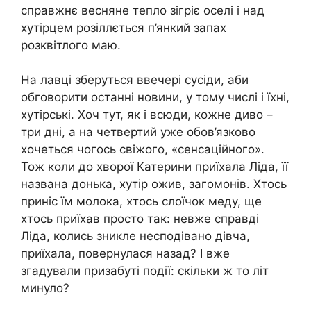
справжнє весняне тепло зігріє оселі і над
хутірцем розіллється п’янкий запах
розквітлого маю.
На лавці зберуться ввечері сусіди, аби
обговорити останні новини, у тому числі і їхні,
хутірські. Хоч тут, як і всюди, кожне диво –
три дні, а на четвертий уже обов’язково
хочеться чогось свіжого, «сенсаційного».
Тож коли до хворої Катерини приїхала Ліда, її
названа донька, хутір ожив, загомонів. Хтось
приніс їм молока, хтось слоїчок меду, ще
хтось приїхав просто так: невже справді
Ліда, колись зникле несподівано дівча,
приїхала, повернулася назад? І вже
згадували призабуті події: скільки ж то літ
минуло?