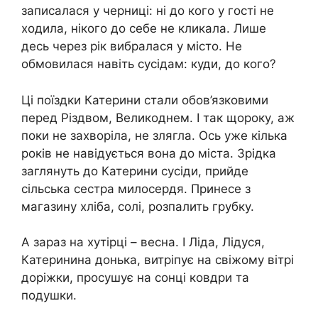
записалася у черниці: ні до кого у гості не
ходила, нікого до себе не кликала. Лише
десь через рік вибралася у місто. Не
обмовилася навіть сусідам: куди, до кого?
Ці поїздки Катерини стали обов’язковими
перед Різдвом, Великоднем. І так щороку, аж
поки не захворіла, не злягла. Ось уже кілька
років не навідується вона до міста. Зрідка
заглянуть до Катерини сусіди, прийде
сільська сестра милосердя. Принесе з
магазину хліба, солі, розпалить грубку.
А зараз на хутірці – весна. І Ліда, Лідуся,
Катеринина донька, витріпує на свіжому вітрі
доріжки, просушує на сонці ковдри та
подушки.