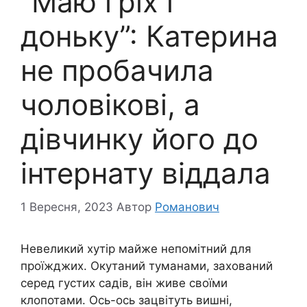
“Маю гріх і
доньку”: Катерина
не пробачила
чоловікові, а
дівчинку його до
інтернату віддала
1 Вересня, 2023
Автор
Романович
Невеликий хутір майже непомітний для
проїжджих. Окутаний туманами, захований
серед густих садів, він живе своїми
клопотами. Ось-ось зацвітуть вишні,