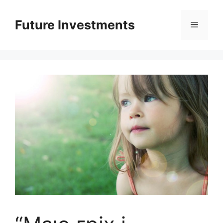
Перейти
до
Future Investments
Меню
вмісту