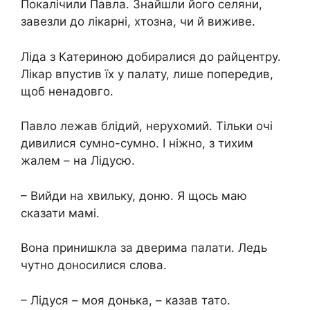
Покалічили Павла. Знайшли його селяни,
завезли до лікарні, хтозна, чи й виживе.
Ліда з Катериною добиралися до райцентру.
Лікар впустив їх у палату, лише попередив,
щоб ненадовго.
Павло лежав блідий, нерухомий. Тільки очі
дивилися сумно-сумно. І ніжно, з тихим
жалем – на Лідусю.
– Вийди на хвильку, доню. Я щось маю
сказати мамі.
Вона принишкла за дверима палати. Ледь
чутно доносилися слова.
– Лідуся – моя донька, – казав тато.