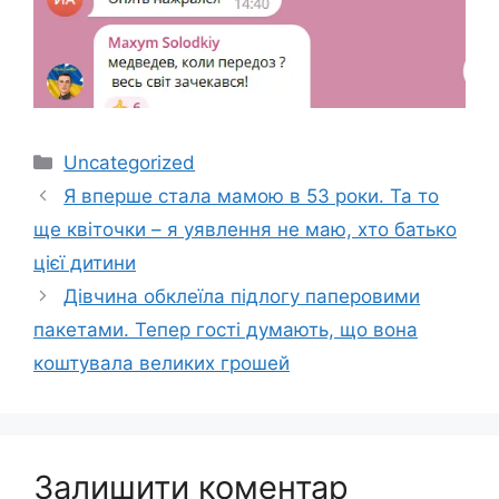
Категорії
Uncategorized
Я вперше стала мамою в 53 роки. Та то
ще квіточки – я уявлення не маю, хто батько
цієї дитини
Дівчина обклеїла підлогу паперовими
пакетами. Тепер гості думають, що вона
коштувала великих грошей
Залишити коментар