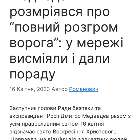
розмріявся про
“повний розгром
ворога”: у мережі
висміяли і дали
пораду
16 Квітня, 2023
Автор
Романович
Заступник голови Ради безпеки та
експрезидент Росії Дмитро Медведєв разом з
усім православним світом 16 квітня
відзначає свято Воскресіння Христового.
Щоправда, на відміну від адекватних людей,