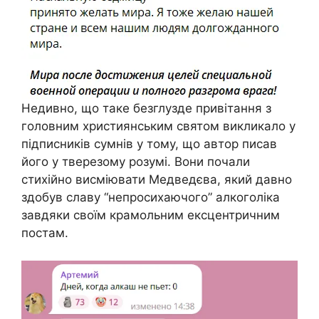
Недивно, що таке безглузде привітання з
головним християнським святом викликало у
підписників сумнів у тому, що автор писав
його у тверезому розумі. Вони почали
стихійно висміювати Медведєва, який давно
здобув славу “непросихаючого” алкоголіка
завдяки своїм крамольним ексцентричним
постам.