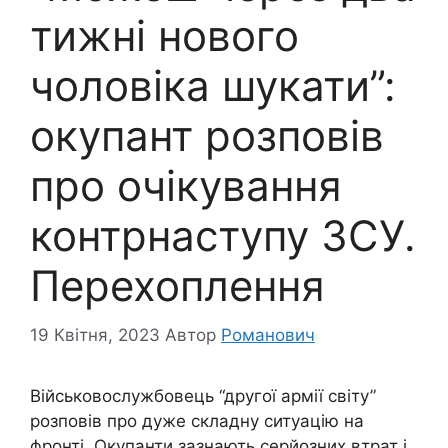
тижні нового
чоловіка шукати”:
окупант розповів
про очікування
контрнаступу ЗСУ.
Перехоплення
19 Квітня, 2023
Автор
Романович
Військовослужбовець “другої армії світу”
розповів про дуже складну ситуацію на
фронті. Окупанти зазнають серйозних втрат і