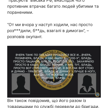
“прасують” війська РФ, внаслідок чого
противник втрачає багато людей убитими та
пораненими.
“От ми вчора у наступ ходили, нас просто
роз***дили, б**дь, взагалі в димоган”, –
розповів окупант.
Він також повідомив, що його разом із
товаришами по службі перевели до бригади,