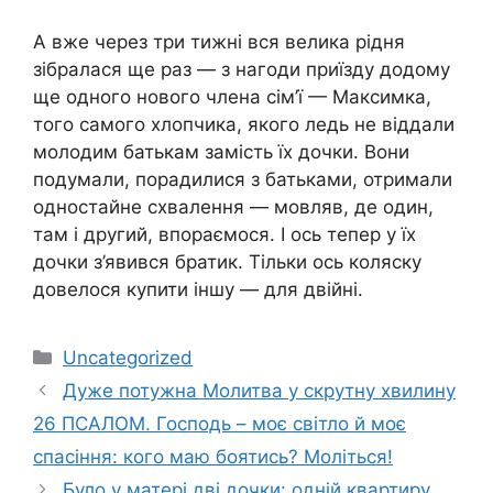
А вже через три тижні вся велика рідня
зібралася ще раз — з нагоди приїзду додому
ще одного нового члена сім’ї — Максимка,
того самого хлопчика, якого ледь не віддали
молодим батькам замість їх дочки. Вони
подумали, порадилися з батьками, отримали
одностайне схвалення — мовляв, де один,
там і другий, впораємося. І ось тепер у їх
дочки з’явився братик. Тільки ось коляску
довелося купити іншу — для двійні.
Категорії
Uncategorized
Дуже потужна Молитва у скрутну хвилину
26 ПСАЛОМ. Господь – моє світло й моє
спасіння: кого маю боятись? Моліться!
Було у матері дві дочки: одній квартиру