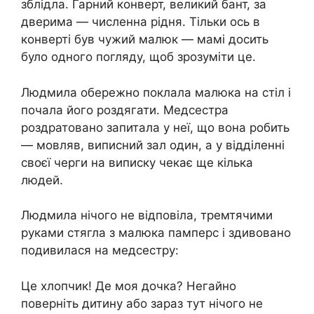
зблідла. Гарний конверт, великий бант, за
дверима — численна рідня. Тільки ось в
конверті був чужий малюк — мамі досить
було одного погляду, щоб зрозуміти це.
Людмила обережно поклала малюка на стіл і
почала його роздягати. Медсестра
роздратовано запитала у неї, що вона робить
— мовляв, виписний зал один, а у відділенні
своєї черги на виписку чекає ще кілька
людей.
Людмила нічого не відповіла, тремтячими
руками стягла з малюка памперс і здивовано
подивилася на медсестру:
Це хлопчик! Де моя дочка? Негайно
поверніть дитину або зараз тут нічого не