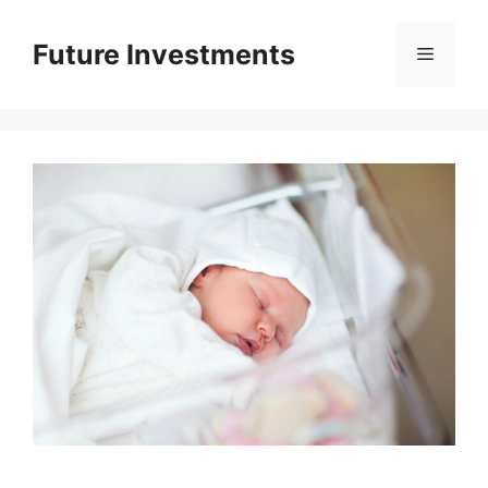
Перейти
до
Future Investments
Меню
вмісту