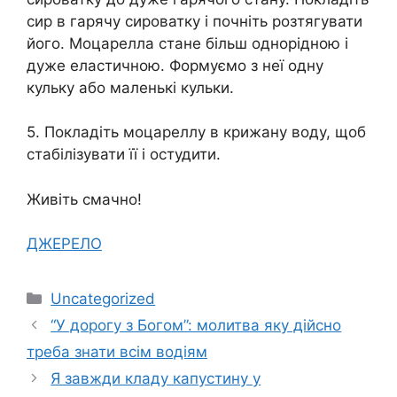
сир в гарячу сироватку і почніть розтягувати
його. Моцарелла стане більш однорідною і
дуже еластичною. Формуємо з неї одну
кульку або маленькі кульки.
5. Покладіть моцареллу в крижану воду, щоб
стабілізувати її і остудити.
Живіть смачно!
ДЖЕРЕЛО
Категорії
Uncategorized
“У дорогу з Богом”: молитва яку дійсно
треба знати всім водіям
Я завжди кладу капустину у