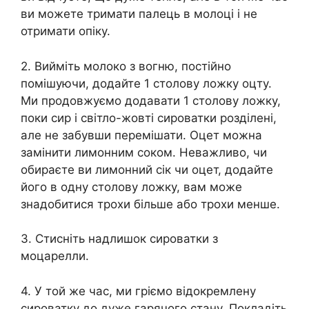
ви можете тримати палець в молоці і не
отримати опіку.
2. Вийміть молоко з вогню, постійно
помішуючи, додайте 1 столову ложку оцту.
Ми продовжуємо додавати 1 столову ложку,
поки сир і світло-жовті сироватки розділені,
але не забувши перемішати. Оцет можна
замінити лимонним соком. Неважливо, чи
обираєте ви лимонний сік чи оцет, додайте
його в одну столову ложку, вам може
знадобитися трохи більше або трохи менше.
3. Стисніть надлишок сироватки з
моцарелли.
4. У той же час, ми гріємо відокремлену
сироватку до дуже гарячого стану. Покладіть