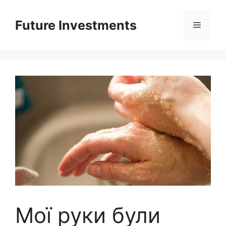
Перейти
до
Future Investments
Меню
вмісту
Мої руки були