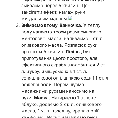
змиваємо через 5 хвилин. Щоб
закріпити ефект, намаж руки
мигдальним маслом.
Знімаємо втому. Ванночка.
У теплу
воду капаємо трохи розмаринового і
ментолової масла, наливаємо 1 ст. л.
оливкового масла. Розпарює руки
протягом 5 хвилин.
Пілінг.
Для
приготування цього простого, але
ефективного скрабу знадобиться 2 ст.
л. цукру. Змішуємо їх з 1 ст. л.
соняшникової олії, щіпкою соди і 1 ст. л.
рожевої води. Перемішуємо і
масажними рухами наносимо на
руки.
Маска.
Натираємо 1 зелене
яблуко, додаємо 2 ст. л. оливкового
масла, 1 ч. л. вазеліну, краплю олії
камфорної. Рясно намазуємо руки і