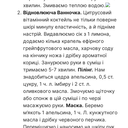
хвилин. Змиваємо теплою водою.
Відновлююча Ванночка.
Цитрусовий
вітамінний коктейль не тільки поверне
шкірі минулу еластичність, а й підніме
настрій. Видавлюємо сік з 1 лимона,
додаємо кілька крапель ефірного
грейпфрутового масла, харчову соду
на кінчику ножа і дрібку ароматної
кориці. Занурюємо руки в суміш і
тримаємо 5-7 хвилин.
Пілінг.
Нам
знадобиться цедра апельсина, 0,5 ст.
цукру, 1 ч. л. імбиру і 2 ст. л.
оливкового масла. Змочуємо щіточку
або спонж в цій суміші і по черзі
масажуємо руки.
Маска.
Беремо
м’якоть 1 апельсина, 1 ч. Л. кунжутного
масла і дрібку червоного перчика.
Перемішуємо і наносимо на шкіру рук,