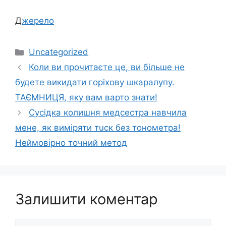
Д
жерело
Категорії
Uncategorized
Коли ви прочитаєте це, ви більше не
будете викидати горіхову шкаралупу.
ТАЄМНИЦЯ, яку вам варто знати!
Сусідка колишня медсестра навчила
мене, як виміряти тuск без тонометра!
Неймовірно точний метод
Залишити коментар
Коментар