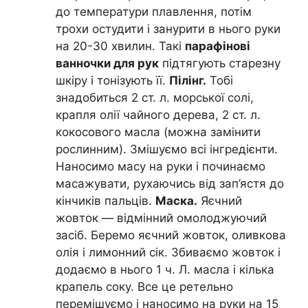
до температури плавлення, потім
трохи остудити і занурити в нього руки
на 20-30 хвилин. Такі
парафінові
ванночки для рук
підтягують старезну
шкіру і тонізують її.
Пілінг.
Тобі
знадобиться 2 ст. л. морської солі,
крапля олії чайного дерева, 2 ст. л.
кокосового масла (можна замінити
рослинним). Змішуємо всі інгредієнти.
Наносимо масу на руки і починаємо
масажувати, рухаючись від зап’ястя до
кінчиків пальців.
Маска.
Яєчний
жовток — відмінний омолоджуючий
засіб. Беремо яєчний жовток, оливкова
олія і лимонний сік. Збиваємо жовток і
додаємо в нього 1 ч. Л. масла і кілька
крапель соку. Все це ретельно
перемішуємо і наносимо на руки на 15