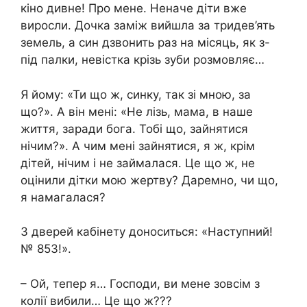
кіно дивне! Про мене. Неначе діти вже
виросли. Дочка заміж вийшла за тридев’ять
земель, а син дзвонить раз на місяць, як з-
під палки, невістка крізь зуби розмовляє…
Я йому: «Ти що ж, синку, так зі мною, за
що?». А він мені: «Не лізь, мама, в наше
життя, заради бога. Тобі що, зайнятися
нічим?». А чим мені зайнятися, я ж, крім
дітей, нічим і не займалася. Це що ж, не
оцінили дітки мою жертву? Даремно, чи що,
я намагалася?
З дверей кабінету доноситься: «Наступний!
№ 853!».
– Ой, тепер я… Господи, ви мене зовсім з
колії вибили… Це що ж???