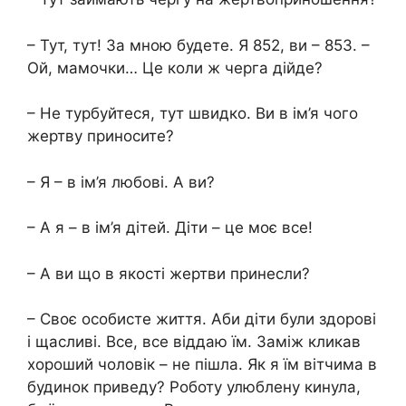
– Тут, тут! За мною будете. Я 852, ви – 853. –
Ой, мамочки… Це коли ж черга дійде?
– Не турбуйтеся, тут швидко. Ви в ім’я чого
жертву приносите?
– Я – в ім’я любові. А ви?
– А я – в ім’я дітей. Діти – це моє все!
– А ви що в якості жертви принесли?
– Своє особисте життя. Аби діти були здорові
і щасливі. Все, все віддаю їм. Заміж кликав
хороший чоловік – не пішла. Як я їм вітчима в
будинок приведу? Роботу улюблену кинула,