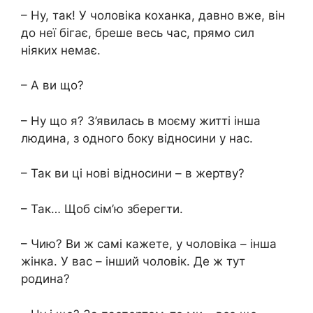
– Ну, так! У чоловіка коханка, давно вже, він
до неї бігає, бреше весь час, прямо сил
ніяких немає.
– А ви що?
– Ну що я? З’явилась в моєму житті інша
людина, з одного боку відносини у нас.
– Так ви ці нові відносини – в жертву?
– Так… Щоб сім’ю зберегти.
– Чию? Ви ж самі кажете, у чоловіка – інша
жінка. У вас – інший чоловік. Де ж тут
родина?