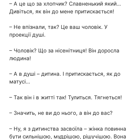
– А це що за хлопчик? Славненький який…
Дивіться, як він до мене притискається!
– Не впізнали, так? Це ваш чоловік. У
проекції душі.
– Чоловік? Що за нісенітниця! Він доросла
людина!
– А в душі – дитина. І притискається, як до
матусі…
– Так він і в житті так! Тулиться. Тягнеться!
– Значить, не ви до нього, а він до вас?
– Ну, я з дитинства засвоїла – жінка повинна
бути сильнішою, мудрішою, рішучішою. Вона