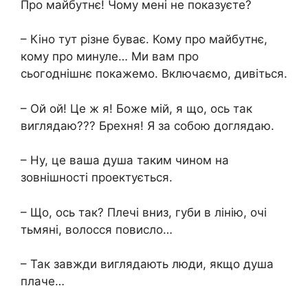
Про майбутнє! Чому мені не показуєте?
– Кіно тут різне буває. Кому про майбутнє,
кому про минуле… Ми вам про
сьогоднішнє покажемо. Включаємо, дивіться.
– Ой ой! Це ж я! Боже мій, я що, ось так
виглядаю??? Брехня! Я за собою доглядаю.
– Ну, це ваша душа таким чином на
зовнішності проектується.
– Що, ось так? Плечі вниз, губи в лінію, очі
тьмяні, волосся повисло…
– Так завжди виглядають люди, якщо душа
плаче…