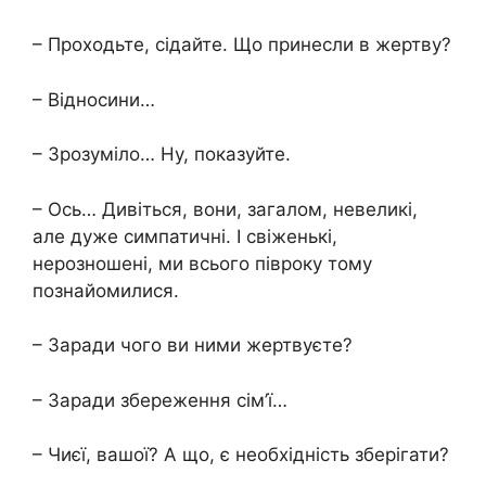
– Проходьте, сідайте. Що принесли в жертву?
– Відносини…
– Зрозуміло… Ну, показуйте.
– Ось… Дивіться, вони, загалом, невеликі,
але дуже симпатичні. І свіженькі,
нерозношені, ми всього півроку тому
познайомилися.
– Заради чого ви ними жертвуєте?
– Заради збереження сім’ї…
– Чиєї, вашої? А що, є необхідність зберігати?