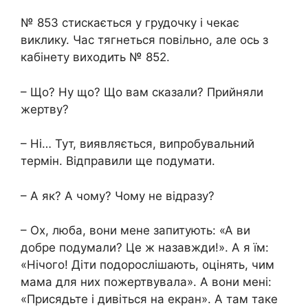
№ 853 стискається у грудочку і чекає
виклику. Час тягнеться повільно, але ось з
кабінету виходить № 852.
– Що? Ну що? Що вам сказали? Прийняли
жертву?
– Ні… Тут, виявляється, випробувальний
термін. Відправили ще подумати.
– А як? А чому? Чому не відразу?
– Ох, люба, вони мене запитують: «А ви
добре подумали? Це ж назавжди!». А я їм:
«Нічого! Діти подорослішають, оцінять, чим
мама для них пожертвувала». А вони мені:
«Присядьте і дивіться на екран». А там таке