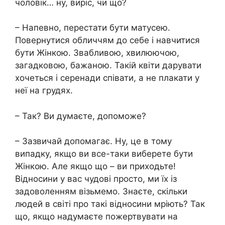
чоловік… ну, виріс, чи що?
– Напевно, перестати бути матусею.
Повернутися обличчям до себе і навчитися
бути Жінкою. Звабливою, хвилюючою,
загадковою, бажаною. Такій квіти дарувати
хочеться і серенади співати, а не плакати у
неї на грудях.
– Так? Ви думаєте, допоможе?
– Зазвичай допомагає. Ну, це в тому
випадку, якщо ви все-таки виберете бути
Жінкою. Але якщо що – ви приходьте!
Відносини у вас чудові просто, ми їх із
задоволенням візьмемо. Знаєте, скільки
людей в світі про такі відносини мріють? Так
що, якщо надумаєте пожертвувати на