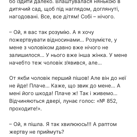
бо їздити далеко. Влаштувалася нянькою в
дитячий сад, щоб під наглядом, доглянуті,
нагодовані. Все, все дітям! Собі – нічого.
– Ой, я вас так розумію. А я хочу
пожертвувати відносинами… Розумієте, у
мене з чоловіком давно вже нічого не
залишилося… У нього вже інша жінка. У мене
начебто теж чоловік з’явився, але…
От якби чоловік перший пішов! Але він до неї
не йде! Плаче… Каже, що звик до мене… А
мені його шкода! Плаче ж! Так і живемо…
Відчиняються двері, лунає голос: «№ 852,
проходите!».
– Ой, я пішла. Я так хвилююсь!!! А раптом
жертву не приймуть?