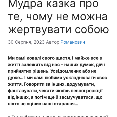
Мудра казка про
те, чому не можна
жертвувати собою
30 Серпня, 2023
Автор
Романович
Ми самі ковалі свого щастя. І майже все в
житті залежить від нас – наших думок, дій і
прийнятих рішень. Усвідомлених або не
дуже… І ми самі любимо ускладнювати своє
життя. Говорити за інших, додумувати,
фантазувати, чекати якоїсь певної реакції
від інших, а потім ще й засмучуватися, що
ніхто не оцінив наші старання…
– Тут займають чергу на жертвоприношення?