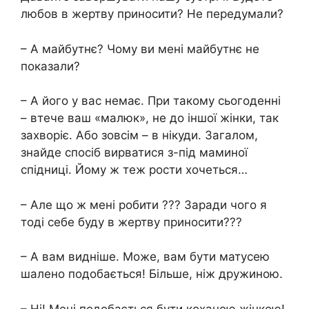
любов в жертву приносити? Не передумали?
– А майбутнє? Чому ви мені майбутнє не
показали?
– А його у вас немає. При такому сьогоденні
– втече ваш «малюк», не до іншої жінки, так
захворіє. Або зовсім – в нікуди. Загалом,
знайде спосіб вирватися з-під маминої
спідниці. Йому ж теж рости хочеться…
– Але що ж мені робити ??? Заради чого я
тоді себе буду в жертву приносити???
– А вам видніше. Може, вам бути матусею
шалено подобається! Більше, ніж дружиною.
– Ні! Мені подобається бути коханою жінкою!