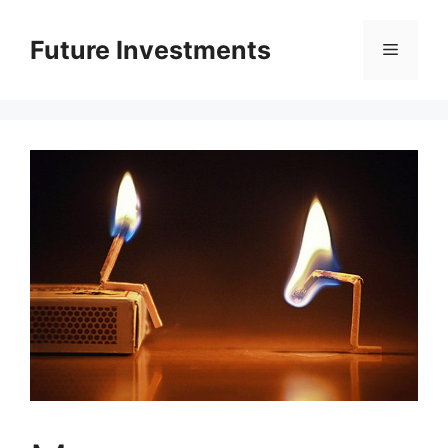
Перейти
до
Future Investments
Меню
вмісту