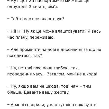
– Ну і що? За паспортом-то ми – все ще
одружені! Значить, сім’я.
– Тобто вас все влаштовує?
– Ні! Ні! Ну як це може влаштовувати? Я весь
час плачу, переживаю!
– Але проміняти на нові відносини ні за що не
погодитеся, так?
– Ну, не такі вже вони глибокі, так,
проведення часу… Загалом, мені не шкода!
– Ну, якщо вам не шкода, тоді нам – тим
більше. Давайте вашу жертву.
– А мені говорили, у вас тут кіно показують.