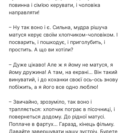
повинна і сім’єю керувати, і чоловіка
направляти!
– Ну так воно і є. Сильна, мудра рішуча
матуся керує своїм хлопчиком-чоловіком. І
посварить, і пошкодує, і приголубить, і
простить. А що ви хотіли?
– Дуже цікаво! Але ж я йому не матуся, я
йому дружина! А там, на екрані… Він такий
винуватий, і до коханки своєї ось-ось знову
побіжить, а я його все одно люблю!
– Звичайно, зрозуміло, так воно і
трапляється: хлопчик пограє в пісочниці, і
повернеться додому. До рідної матусі.
Поплаче в фартух… Гаразд, кінець фільму.
Давайте завершувати нашу зустріч. Будете