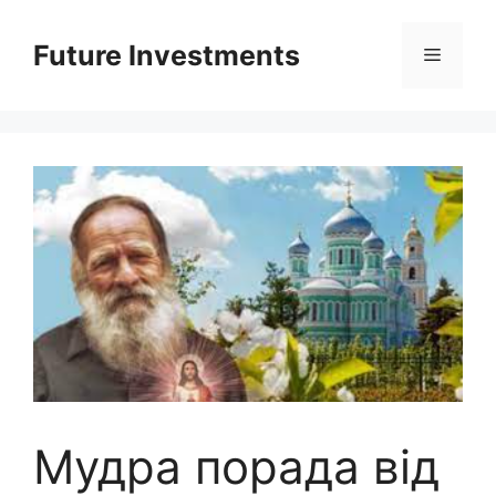
Перейти
до
Future Investments
Меню
вмісту
Мудра порада від