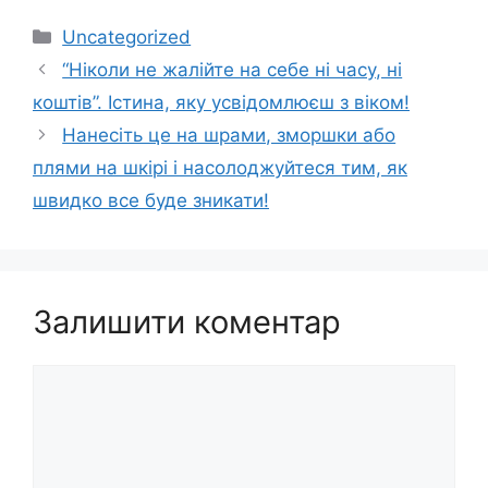
Категорії
Uncategorized
“Ніколи не жалійте на себе ні часу, ні
коштів”. Істина, яку усвідомлюєш з віком!
Нанесіть це на шрами, зморшки або
плями на шкірі і насолоджуйтеся тим, як
швидко все буде зникати!
Залишити коментар
Коментар