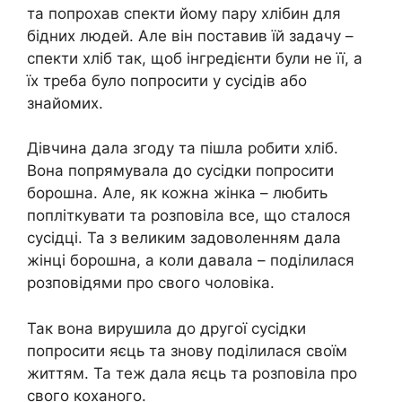
та попрохав спекти йому пару хлібин для
бідних людей. Але він поставив їй задачу –
спекти хліб так, щоб інгредієнти були не її, а
їх треба було попросити у сусідів або
знайомих.
Дівчина дала згоду та пішла робити хліб.
Вона попрямувала до сусідки попросити
борошна. Але, як кожна жінка – любить
попліткувати та розповіла все, що сталося
сусідці. Та з великим задоволенням дала
жінці борошна, а коли давала – поділилася
розповідями про свого чоловіка.
Так вона вирушила до другої сусідки
попросити яєць та знову поділилася своїм
життям. Та теж дала яєць та розповіла про
свого коханого.