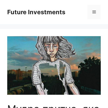
Перейти
до
Future Investments
Меню
вмісту