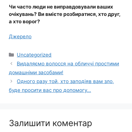
Чи часто люди не виправдовували ваших
очікувань? Ви вмієте розбиратися, хто друг,
а хто ворог?
Джерело
Категорії
Uncategorized
Видаляємо волосся на обличчі простими
домашніми засобами!
Одного разу той, хто заподіяв вам зло,
буде просити вас про допомогу…
Залишити коментар