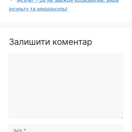
Інсульт – це не завжди крововилив: види
інсульту та мікроінсульт
Залишити коментар
Коментар
Ім’я