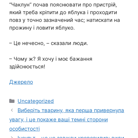
“Чаклун” почав пояснювати про пристрій,
який треба кріпити до яблука і проходити
повз у точно зазначений час; натискати на
прожину і ловити яблуко.
– Це нечесно, – сказали люди.
– Чому ж? Я хочу і моє бажання
здійснюється!
Джерело
Категорії
Uncategorized
Виберіть тварину, яка перша привернула
увагу, і це покаже ваші темні сторони
особистості