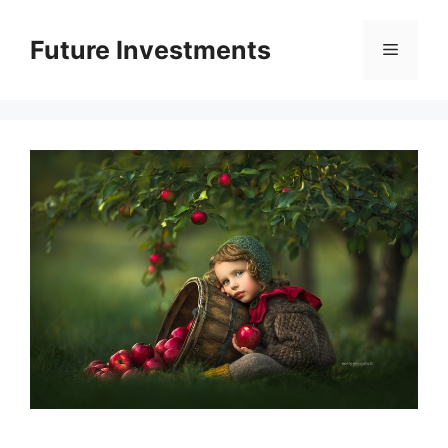
Перейти
до
Future Investments
Меню
вмісту