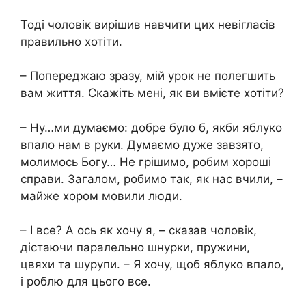
Тоді чоловік вирішив навчити цих невігласів
правильно хотіти.
– Попереджаю зразу, мій урок не полегшить
вам життя. Скажіть мені, як ви вмієте хотіти?
– Ну…ми думаємо: добре було б, якби яблуко
впало нам в руки. Думаємо дуже завзято,
молимось Богу… Не грішимо, робим хороші
справи. Загалом, робимо так, як нас вчили, –
майже хором мовили люди.
– І все? А ось як хочу я, – сказав чоловік,
дістаючи паралельно шнурки, пружини,
цвяхи та шурупи. – Я хочу, щоб яблуко впало,
і роблю для цього все.