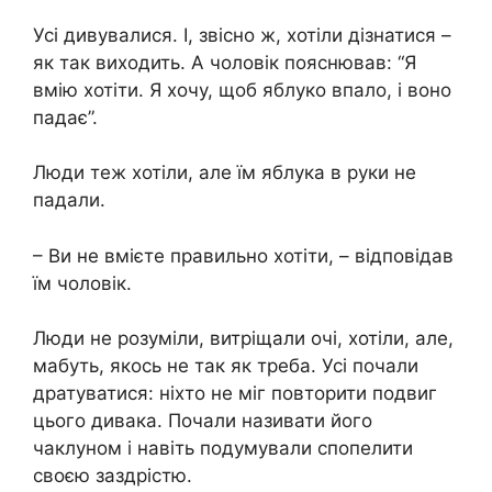
Усі дивувалися. І, звісно ж, хотіли дізнатися –
як так виходить. А чоловік пояснював: “Я
вмію хотіти. Я хочу, щоб яблуко впало, і воно
падає”.
Люди теж хотіли, але їм яблука в руки не
падали.
– Ви не вмієте правильно хотіти, – відповідав
їм чоловік.
Люди не розуміли, витріщали очі, хотіли, але,
мабуть, якось не так як треба. Усі почали
дратуватися: ніхто не міг повторити подвиг
цього дивака. Почали називати його
чаклуном і навіть подумували спопелити
своєю заздрістю.