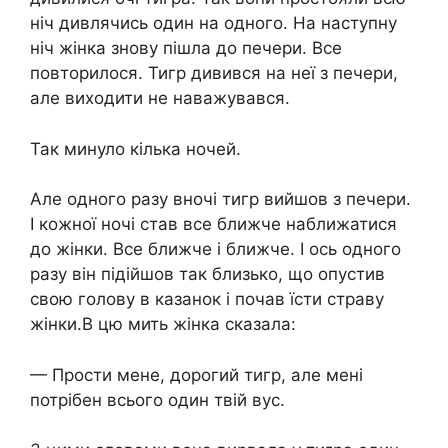
ніч дивлячись один на одного. На наступну
ніч жінка знову пішла до печери. Все
повторилося. Тигр дивився на неї з печери,
але виходити не наважувався.
Так минуло кілька ночей.
Але одного разу вночі тигр вийшов з печери.
І кожної ночі став все ближче наближатися
до жінки. Все ближче і ближче. І ось одного
разу він підійшов так близько, що опустив
свою голову в казанок і почав їсти страву
жінки.В цю мить жінка сказала:
— Прости мене, дорогий тигр, але мені
потрібен всього один твій вус.