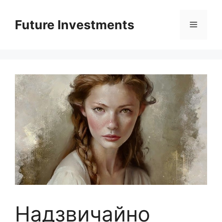
Перейти
до
Future Investments
Меню
вмісту
Надзвичайно