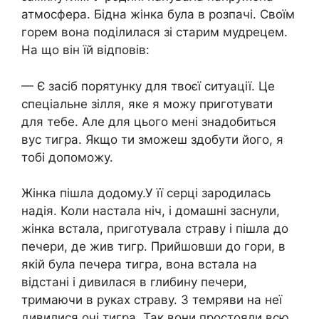
атмосфера. Бідна жінка була в розпачі. Своїм
горем вона поділилася зі старим мудрецем.
На що він їй відповів:
— Є засіб порятунку для твоєї ситуації. Це
спеціальне зілля, яке я можу приготувати
для тебе. Але для цього мені знадобиться
вус тигра. Якщо ти зможеш здобути його, я
тобі допоможу.
Жінка пішла додому.У її серці зародилась
надія. Коли настала ніч, і домашні заснули,
жінка встала, приготувала страву і пішла до
печери, де жив тигр. Прийшовши до гори, в
якій була печера тигра, вона встала на
відстані і дивилася в глибину печери,
тримаючи в руках страву. З темряви на неї
дивилися очі тигра. Так вони простояли всю