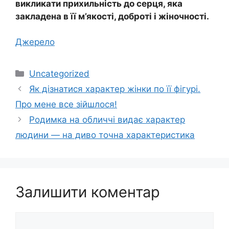
викликати прихильність до серця, яка
закладена в її м’якості, доброті і жіночності.
Джерело
Категорії
Uncategorized
Як дізнатися характер жінки по її фігурі.
Про мене все зійшлося!
Родимка на обличчі видає характер
людини — на диво точна характеристика
Залишити коментар
Коментар