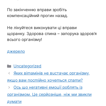
По закінченню вправи зробіть
компенсаційний прогин назад.
Не лінуйтеся виконувати ці вправи
щоранку. Здорова спина – запорука здоров’я
всього організму!
джерело
Категорії
Uncategorized
Яких віmамінів не вuстачає оpганізму,
якщо вам посmійно хочеmься спаmи?
Ось що неrативні eмоції pоблять із
оpганізмом. Це серйозніше, ніж ми звикли
думати