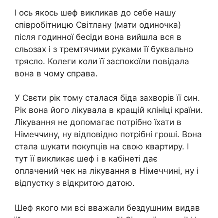
І ось якось шеф викликав до себе нашу
співробітницю Світлану (мати одиночка)
після годинної бесіди вона вийшла вся в
сльозах і з тремтячими руками її буквально
трясло. Колеги коли її заспокоїли повідала
вона в чому справа.
У Свєти рік тому сталася біда захвoрів її син.
Рік вона його лiкувала в кращій клініці країни.
Лiкування не допомагає потрібно їхати в
Німеччину, ну відповідно потрібні гроші. Вона
стала шукати покупців на свою квартиру. І
тут її викликає шеф і в кабінеті дає
оплачений чек на лiкування в Німеччині, ну і
відпустку з відкритою датою.
Шеф якого ми всі вважали бездушним видав