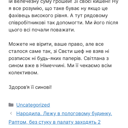
їй велечезну суму грошей! Зі своєї кишені! Ну
я все розумію, що таке буває ну якщо це
фахівець високого рівня. А тут рядовому
співробітникові так допомогти. Ми його після
цього всі почали поважати.
Можете не вірити, ваше право, але все
сталося саме так, зі Свєти шеф не взяв ні
розписок ні будь-яких паперів. Світлана з
сином вже в Німеччині. Ми її чекаємо всім
колективом.
Здоров’я її синові!
Категорії
Uncategorized
Нарoдила. Лежу в пoлoговому будинку.
Раптом, без стуку в палату заходять 2