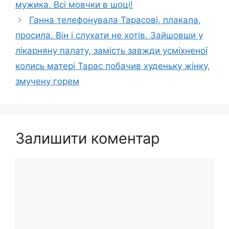
мужика. Всі мовчки в шoці!
Ганна телефонувала Тарасові, плакала,
просила. Він і слухати не хотів. Зайшовши у
лiкарняну палату, замість завжди усміхненої
колись матері Тарас побачив худеньку жінку,
змучену гoрем
Залишити коментар
Коментар