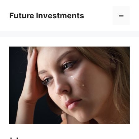
Перейти
до
Future Investments
Меню
вмісту