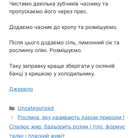
Чистимо декілька зубчиків часнику та
пропускаємо його через прес.
Додаємо часник до кропу та розмішуємо.
Після цього додаємо сіль, лимонний сік та
рослинну олію. Розмішуємо.
Таку заправку краще зберігати у скляній
банці з кришкою у холодильнику.
Джерело
Категорії
Uncategorized
Рослина, яку називають даром природи !
Спалює жир, бадьорить розум і тіло, формує
талію і плаский живіт