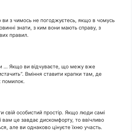
 ви з чимось не погоджуєтесь, якщо в чомусь
овинні знати, з ким вони мають справу, з
вих правил.
и … Якщо ви відчуваєте, що межу вже
истачить”
. Вміння ставити крапки там, де
х помилок.
и свій особистий простір. Якщо люди самі
 вам це завдає дискомфорту, то ввічливо
ся, але ви однаково цінуєте їхню участь.