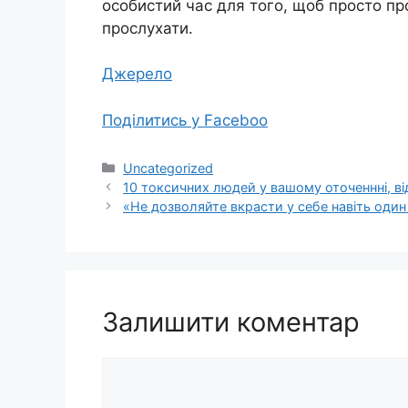
особистий час для того, щоб просто п
прослухати.
Джерело
Поділитись у Faceboo
Категорії
Uncategorized
10 токсичних людей у вашому оточеннні, ві
«Не дозволяйте вкрасти у себе навіть один
Залишити коментар
Коментар