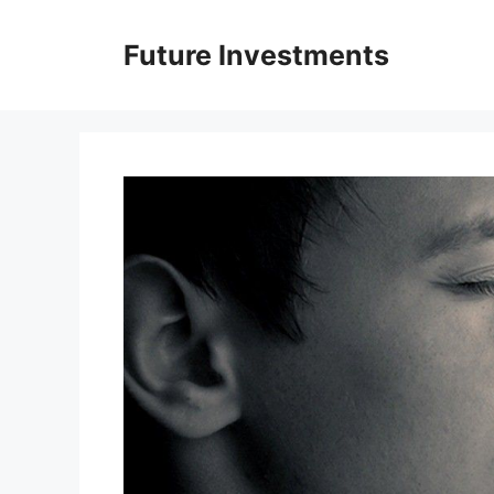
Перейти
до
Future Investments
вмісту