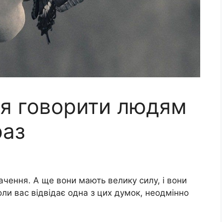
ся говорити людям
раз
чення. А ще вони мають велику силу, і вони
оли вас відвідає одна з цих думок, неодмінно