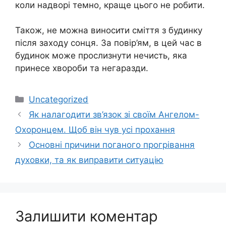
коли надворі темно, краще цього не робити.
Також, не можна виносити сміття з будинку
після заходу сонця. За повір’ям, в цей час в
будинок може прослизнути нечисть, яка
принесе хвороби та негаразди.
Категорії
Uncategorized
Як налагодити зв’язок зі своїм Ангелом-
Охоронцем. Щоб він чув усі прохання
Основні причини поганого прогрівання
духовки, та як виправити ситуацію
Залишити коментар