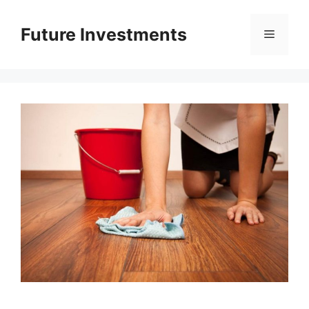
Перейти
до
Future Investments
Меню
вмісту