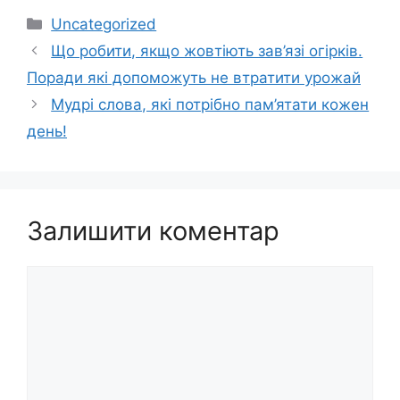
Категорії
Uncategorized
Що робити, якщо жовтіють зав’язі огірків.
Поради які допоможуть не втратити урожай
Мудрі слова, які потрібно пам’ятати кожен
день!
Залишити коментар
Коментар