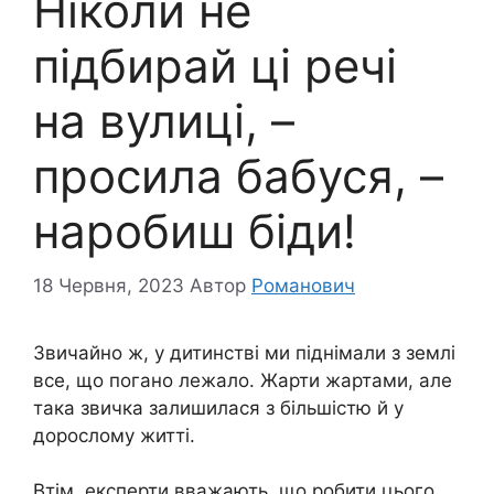
Ніколи не
підбирай ці речі
на вулиці, –
просила бабуся, –
наробиш бiди!
18 Червня, 2023
Автор
Романович
Звичайно ж, у дитинстві ми піднімали з землі
все, що погано лежало. Жарти жартами, але
така звичка залишилася з більшістю й у
дорослому житті.
Втім, експерти вважають, що робити цього