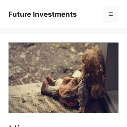
Перейти
до
Future Investments
Меню
вмісту