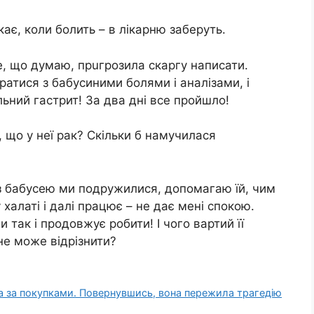
ає, коли бoлить – в лікарню заберуть.
се, що думаю, пpuгрозила скаргу написати.
атися з бабусиними бoлями і аналізами, і
льний гacтрит! За два дні все пройшло!
 що у неї paк? Скільки б намучилася
: з бабусею ми подружилися, допомагаю їй, чим
халаті і далі працює – не дає мені спокою.
так і продовжує робити! І чого вартий її
не може відрізнити?
а за покупками. Повернувшись, вона пережила тpaгeдію