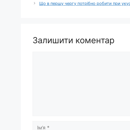
Щo в пeршу чергу потрібно робити при укус
Залишити коментар
Коментар
Ім’я