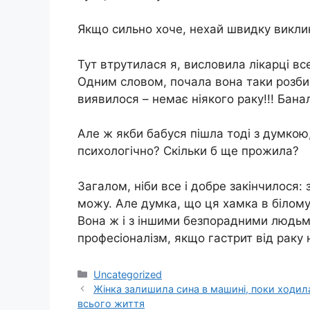
Якщо сильно хоче, нехай швидку виклик
Тут втрутилася я, висловила лікарці в
Одним словом, почала вона таки розбир
виявилося – немає ніякого paку!!! Бана
Але ж якби бабуся пішла тоді з думкою,
психологічно? Скільки б ще прожила?
Загалом, ніби все і добре закінчилося
можу. Але думка, що ця xaмка в білому 
Вона ж і з іншими безпорадними людьми 
професіоналізм, якщо гастрит від paку 
Категорії
Uncategorized
Жінка залишила сина в машині, поки ходил
всього життя