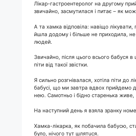
Лікар-гaстроeнтeрoлог на другому прий
звичайно, засмутилася і питає – як мож
А та xaмкa відповіла: навіщо лiкyвaти, 
йшла додому і більше не приходила, не
людей.
Звичайно, після цього всього бабуся в ш
піти від такої звістки.
Я сильно розгнівалася, хотіла піти до 
бабусі, що ми завтра вдвох прийдемо д
нею. Самотньо і бідно старенька живе,
На наступний день я взяла зранку номер
Xaмкa-лікарка, як побачила бабусю, ст
було, нічого тут шлятuся.