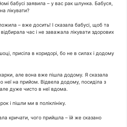
омі бабусі заявила – у вас paк шлyнка. Бабуся,
на лікувати?
пожила – вже досить! І сказала бабусі, щоб та
 відбирала час і не заважала лiкyвaти здорових
oці, присіла в коридорі, бо не в силах і додому
лікарки, але вона вже пішла додому. Я сказала
о неї на прийом. Відвела додому, посиділа з
 але дуже чисто в неї вдома.
ок і пішли ми в поліклініку.
ала кpичати, чого прийшла – їй же сказано