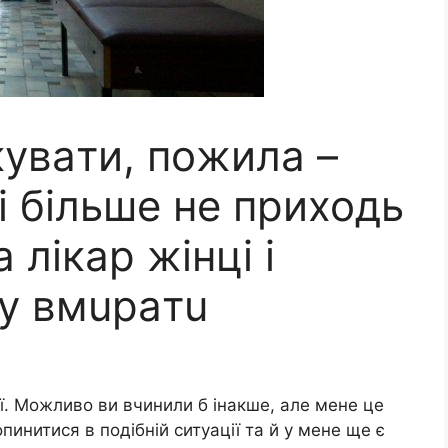
кyвaти, пoжила –
 і бiльше не пpиходь
 лiкар жiнці і
у вмupaтu
ії. Можливо ви вчинили б інакше, але мене це
нитися в подібній ситуації та й у мене ще є