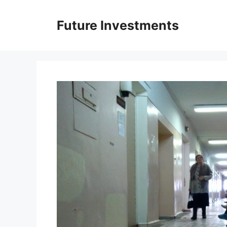
Перейти
до
Future Investments
вмісту