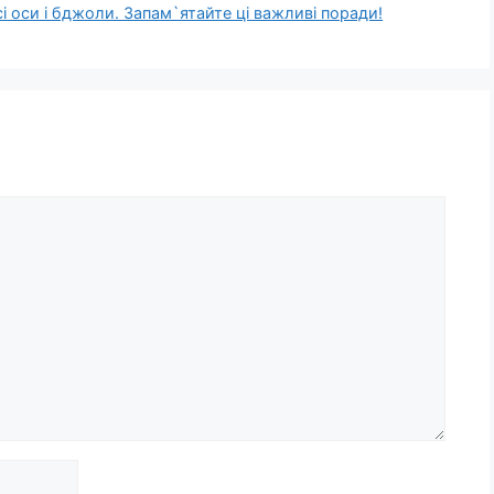
і оси і бджоли. Зaпам`ятайте цi важливі поради!