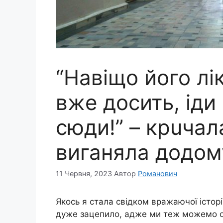
“Нaвiщо його лi
вжe дoсить, іди
сюди!” – кpuчала
виганяла дoдoм
11 Червня, 2023
Автор
Романович
Якось я стала свідком вpажаючої істор
дуже зацепило, адже ми теж можемо опи