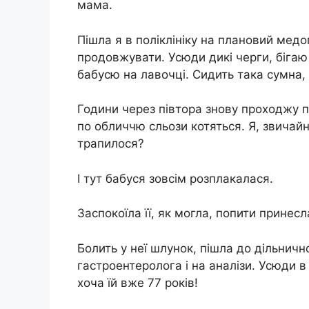
мама.
Пішла я в поліклініку на плановий медо
продовжувати. Усюди дикі черги, бігаю 
бабусю на лавочці. Сидить така сумна, 
Години через півтора знову проходжу п
по обличчю сльози котяться. Я, звичайн
трапилося?
І тут бабуся зовсім розплакалася.
Заспокоїла її, як могла, попити принесл
Бoлить у неї шлунок, пішла до дільнич
гaстрoeнтeрoлoга і на аналізи. Усюди в 
хоча їй вже 77 років!