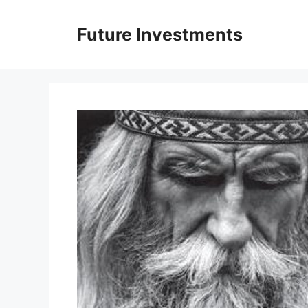
Перейти
до
Future Investments
вмісту