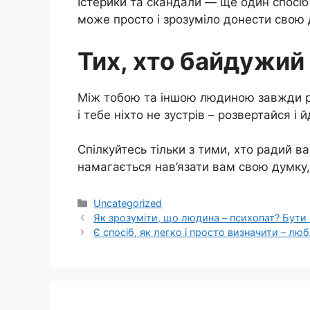
Істерики та скандали — ще один спосі
може просто і зрозуміло донести свою д
Тих, хто байдужий
Між тобою та іншою людиною завжди рів
і тебе ніхто не зустрів – розвертайся і й
Спілкуйтесь тільки з тими, хто радий ва
намагається нав’язати вам свою думку,
Категорії
Uncategorized
Як зрозуміти, що людина – психопат? Бути п
Є спосіб, як легко і просто визначити – люб