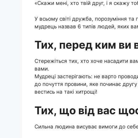
«Скажи мені, хто твій друг, і я скажу то
У всьому світі дружба, порозуміння та 
мудрець назвав 6 типів людей, яких ва
Тих, перед ким ви 
Стережіться тих, хто хоче насадити ва
вами.
Мудреці застерігають: не варто провод
до почуття провини, яке починає друг
вестись на такі хитрощі!
Тих, що від вас щ
Сильна людина висуває вимоги до себе,