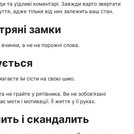
ди та уїдливі коментарі. Завжди варто звертати
уття, адже тільки від них залежить ваш стан.
ітряні замки
 вчинки, а не на порожні слова.
нується
гаєте їм сісти на свою шию.
 не грайте у рятівника. Ви не зобов’язані
є мети і мотивації. Її життя у її руках.
мить і скандалить