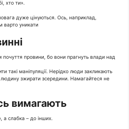
бі, хто ти».
повага дуже цінуються. Ось, наприклад,
м варто уникати
винні
м почуття провини, бо вони прагнуть влади над
ити такі маніпуляції. Нерідко люди закликають
у людину зжирати зсередини. Намагайтеся не
ось вимагають
 а слабка – до інших.