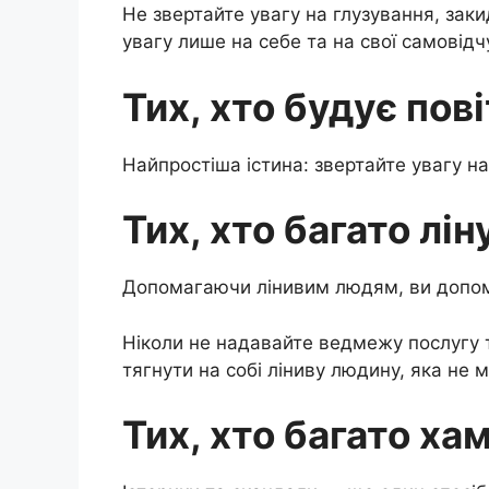
Не звертайте увагу на глузування, заки
увагу лише на себе та на свої самовідч
Тих, хто будує пов
Найпростіша істина: звертайте увагу на
Тих, хто багато лі
Допомагаючи лінивим людям, ви допома
Ніколи не надавайте ведмежу послугу та
тягнути на собі ліниву людину, яка не ма
Тих, хто багато ха