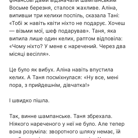
фінансові дами відзначали шампанським
Восьме березня, сталося жахливе. Аліна,
випивши три келихи поспіль, сказала Тані:
«Тобі ж навіть квіти ніхто не подарує. Хочеш
— візьми мої, шеф подарував». Таня, яка
випила лише один келих, раптом відповіла:
«Чому ніхто? У мене є наречений. Через два
місяці весілля».
Це було як вибух. Аліна навіть впустила
келих. А Таня посміхнулася: «Ну все, мені
пора, з прийдешнім, дівчатка!»
І швидко пішла.
Так, винне шампанське. Таня збрехала.
Ніякого нареченого у неї не було. Але тепер
вона розуміла: зворотного шляху немає, їй