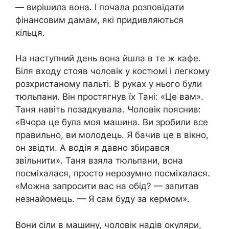
— вирішила вона. І почала розповідати
фінансовим дамам, які придивляються
кільця.
На наступний день вона йшла в те ж кафе.
Біля входу стояв чоловік у костюмі і легкому
розхристаному пальті. В руках у нього були
тюльпани. Він простягнув їх Тані: «Це вам».
Таня навіть позадкувала. Чоловік пояснив:
«Вчора це була моя машина. Ви зробили все
правильно, ви молодець. Я бачив це в вікно,
он звідти. А водія я давно збирався
звільнити». Таня взяла тюльпани, вона
посміхалася, просто нерозумно посміхалася.
«Можна запросити вас на обід? — запитав
незнайомець. — Я сам буду за кермом».
Вони сіли в машину, чоловік надів окуляри,