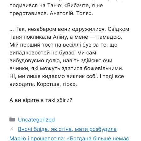
подивився на Таню: «Вибачте, я не
представився. Анатолій. Толя».
… Так, незабаром вони одружилися. Свідком
Таня покликала Аліну, а мене — тамадою.
Мій перший тост на весіллі був за те, що
випадковостей не буває, ми самі
вибудовуємо долю, навіть здійснюючи
вчинки, які можуть здатися божевільними.
Ні, ми лише кидаємо виклик собі. І тоді все
виходить. Коротше, гірко.
А ви вірите в такі збіги?
Категорії
Uncategorized
Вночі бліда, як стіна, мати розбудила
Марію і прошепотіла: «Богдана більше немає