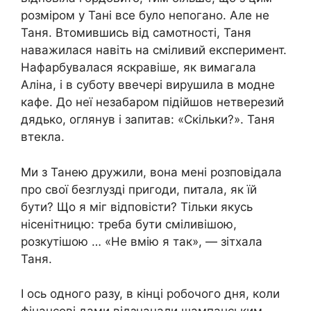
розміром у Тані все було непогано. Але не
Таня. Втомившись від самотності, Таня
наважилася навіть на сміливий експеримент.
Нафарбувалася яскравіше, як вимагала
Аліна, і в суботу ввечері вирушила в модне
кафе. До неї незабаром підійшов нетверезий
дядько, оглянув і запитав: «Скільки?». Таня
втекла.
Ми з Танею дружили, вона мені розповідала
про свої безглузді пригоди, питала, як їй
бути? Що я міг відповісти? Тільки якусь
нісенітницю: треба бути сміливішою,
розкутішою … «Не вмію я так», — зітхала
Таня.
І ось одного разу, в кінці робочого дня, коли