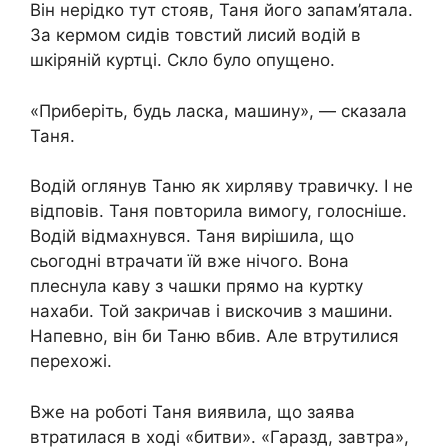
Він нерідко тут стояв, Таня його запам’ятала.
За кермом сидів товстий лисий водій в
шкіряній куртці. Скло було опущено.
«Приберіть, будь ласка, машину», — сказала
Таня.
Водій оглянув Таню як хирляву травичку. І не
відповів. Таня повторила вимогу, голосніше.
Водій відмахнувся. Таня вирішила, що
сьогодні втрачати їй вже нічого. Вона
плеснула каву з чашки прямо на куртку
нахаби. Той закричав і вискочив з машини.
Напевно, він би Таню вбив. Але втрутилися
перехожі.
Вже на роботі Таня виявила, що заява
втратилася в ході «битви». «Гаразд, завтра»,