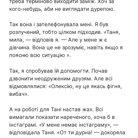
треба терміново виходити заміж. Хоч за
кого-небудь, аби не виглядати дурепою.
Так вона і зателефонувала мені. Я був
розлучений, тобто цілком підходив. «Таня,
мила, — відповів я. — Але у мене ж є
дівчина. Вона це не зрозуміє, навіть якщо я
поясню всю ситуацію ».
Так, я спробував їй допомогти. Почав
дзвонити неодруженим друзям. Але всі
відмовлялися: «Олексію, ну це якась фігня,
вибач».
А на роботі для Тані настав жах. Всі
вимагали показати нареченого, хоча б в
інстаграмі. «У мене немає інстаграму», —
відповідала Таня. «От ти дурна! — докоряла