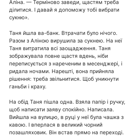
Аліна. — Терміново заведи, щастям треба
ділитися. І давай я допоможу тобі вибрати
сукню».
Таня йшла ва-банк. Втрачати було нічого.
Разом з Аліною вирушила за сукнею. На неї
Таня витратила всі заощадження. Таня
зображувала повне щастя вдень, ніби
переписується з нареченим в месенджері, і
ридала ночами. Нарешті, вона прийняла
рішення: треба звільнитися. Щоб уникнути
ганьби і краху.
На обід Таня пішла одна. Взяла папір і ручку,
щоб написати заяву спокійно. Написала.
Вийшла на вулицю, в руці у неї була чашка з
кавою. І вперлася в великий чорний
позашляховик. Він встав прямо на переході.