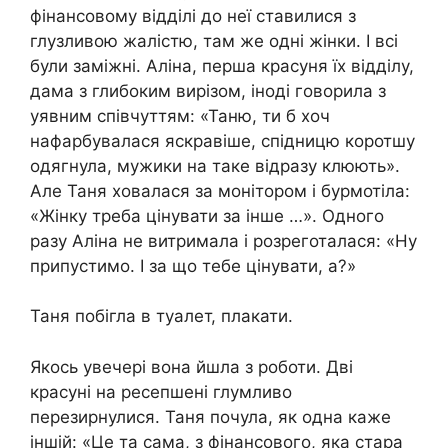
фінансовому відділі до неї ставилися з
глузливою жалістю, там же одні жінки. І всі
були заміжні. Аліна, перша красуня їх відділу,
дама з глибоким вирізом, іноді говорила з
уявним співчуттям: «Таню, ти б хоч
нафарбувалася яскравіше, спідницю коротшу
одягнула, мужики на таке відразу клюють».
Але Таня ховалася за монітором і бурмотіла:
«Жінку треба цінувати за інше …». Одного
разу Аліна не витримала і розреготалася: «Ну
припустимо. І за що тебе цінувати, а?»
Таня побігла в туалет, плакати.
Якось увечері вона йшла з роботи. Дві
красуні на ресепшені глумливо
перезирнулися. Таня почула, як одна каже
іншій: «Це та сама, з фінансового, яка стара