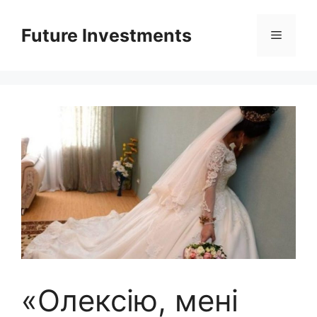
Перейти
до
Future Investments
Меню
вмісту
«Олексію, мені