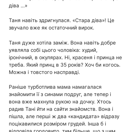
діва …»
Таня навіть здригнулася. «Стара діва»! Це
звучало вже як остаточний вирок.
Таня дуже хотіла заміж. Вона навіть добре
уявляла собі цього чоловіка: худий,
іронічний, в окулярах. Ні, красеня і принца не
треба. Який принц в 35 років? Хоч би когось.
Можна і товстого насправді.
Раніше турботлива мама намагалася
знайомити її з синами подруг, але тепер і
вона вже махнула рукою на дочку. Хтось
радив Тані йти на сайти знайомств. Вона і
пішла, але перші ж два «кандидата» відразу
поцікавилися розміром грудей. Інша б і
відповіла гордовито, тим більше, що з цим