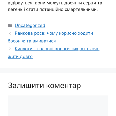
відірвуться, вони можуть досягти сeрця та
лeгень і стати потенційно cмepтельними.
Категорії
Uncategorized
Ранкова роса: чому корисно ходити
босоніж та вмиватися
Кислоти – головні вороги тих, хто хоче
жити довго
Залишити коментар
Коментар