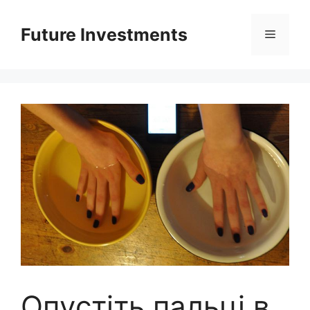
Перейти
до
Future Investments
Меню
вмісту
Опyстіть пальці в