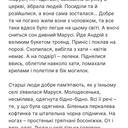
церкві, зібрала людей. Посиділи та й
розійшлися, а вона сама зосталася… Добре
та чи погано жили вони з чоловіком, та все
таки вдвох було легше на цьому світі. А вночі
сниться сон дивний Марусі. Йде Андрій з
великим букетом троянд. Приніс і поклав на
порозі. Схопилася, вибігла з хати – квітів
немає. А на подвір’ї – лелеки. Піднялися
ввись, облетіли навколо хати, помахали
крилами і полетіли в бік могилок.
Старші люди добре пам’ятають, як у їхньому
селі з’явилася Маруся. Молодесенька,
несмілива, одягнута бідно-бідно. Всі її речі –
те, у що була одягнена. Біленька перкалева
кофтинка та штапельна чорна спідничка. На
ногах – простенькі тряпчані босоніжки. От і
весь одяг. Люди у селі тільки головою