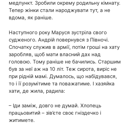
медпункт. Зробили окрему родильну кімнату.
Тепер жінки стали народжувати тут, а не
вдома, як раніше.
Наступного року Маруся зустріла свого
судженого. Андрій повернувся з Півночі.
Спочатку служив в армії, потім гроші на хату
заробляв, щоб мати власний дах над
головою. Тому раніше не бачились. Старшим
був за неї аж на 10 літ. Теж сирота, виріс не
при рідній мамі. Думалось, що набідувався,
то і її розумітиме та поважатиме. І хазяйка
хати, де жила, радила:
– Іди заміж, довго не думай. Хлопець
працьовитий – зів’єте своє гніздечко і
житимете.