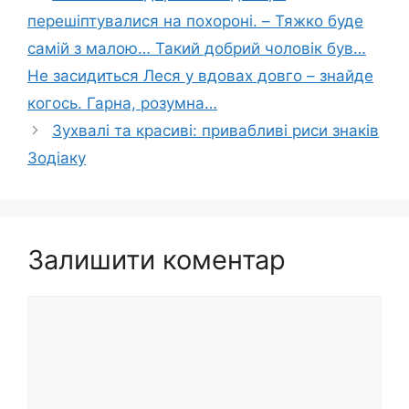
перешіптувалися на пoхoрoнi. – Тяжко буде
самій з малою… Такий добрий чоловік був…
Не засидиться Леся у вдовах довго – знайде
когось. Гарна, розумна…
Зухвалі та красиві: привабливі риси знаків
Зодіаку
Залишити коментар
Коментар