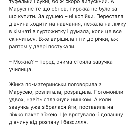
туфельки і сукні, бо ж скоро випускний. А
Марусі не те що обнов, пиріжка не було за
що купити. За душею – ні копійки. Перестала
дівчина ходити на навчання, лежала на ліжку
в кімнаті в гуртожитку і думала, коли це все
скінчиться. Вже вирішила піти до річки, аж
раптом у двері постукали.
– Можна? – перед очима стояла завучка
училища.
Жінка по-материнськи поговорила з
Марусею, розпитала, розрадила. Погомоніли
удвох, навіть сплакнули нишком. А коли
завучка уже зібралася йти, поставила на
ліжко пакет з їжею. Це врятувало бідолашну
дівчину від розпачу і безсилля.