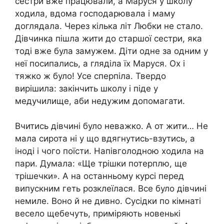
сестри вже працювали, а Маруся у школу
ходила, вдома господарювала і маму
доглядала. Через кілька літ Любки не стало.
Дівчинка пішла жити до старшої сестри, яка
тоді вже була замужем. Діти одне за одним у
неї посипались, а гляділа їх Маруся. Ох і
тяжко ж було! Усе сперпіла. Твердо
вирішила: закінчить школу і піде у
медучилище, аби недужим допомагати.
Вчитись дівчині було неважко. А от жити… Не
мала сирота ні у що вдягнутись-взутись, а
іноді і чого поїсти. Напівголодною ходила на
пари. Думала: «Ще трішки потерплю, ще
трішечки». А на останньому курсі перед
випускним геть розклеїлася. Все було дівчині
немиле. Воно й не дивно. Сусідки по кімнаті
весело щебечуть, приміряють новенькі