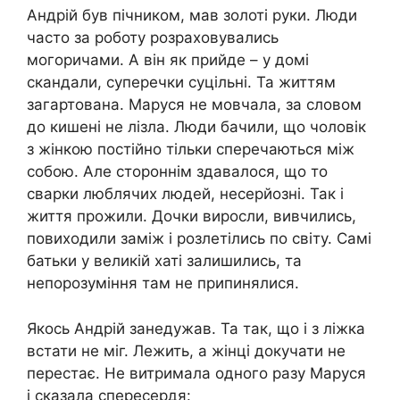
Андрій був пічником, мав золоті руки. Люди
часто за роботу розраховувались
могоричами. А він як прийде – у домі
скандали, суперечки суцільні. Та життям
загартована. Маруся не мовчала, за словом
до кишені не лізла. Люди бачили, що чоловік
з жінкою постійно тільки сперечаються між
собою. Але стороннім здавалося, що то
сварки люблячих людей, несерйозні. Так і
життя прожили. Дочки виросли, вивчились,
повиходили заміж і розлетілись по світу. Самі
батьки у великій хаті залишились, та
непорозуміння там не припинялися.
Якось Андрій занедужав. Та так, що і з ліжка
встати не міг. Лежить, а жінці докучати не
перестає. Не витримала одного разу Маруся
і сказала спересердя: