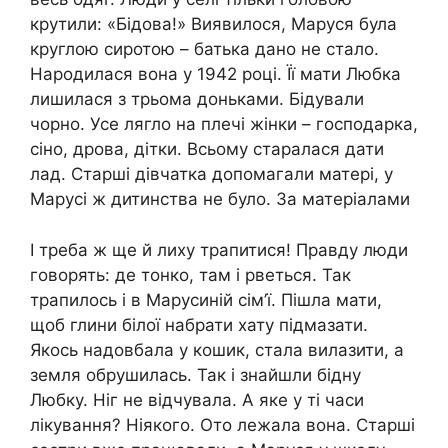
крутили: «Бідова!» Виявилося, Маруся була
круглою сиротою – батька дано не стало.
Народилася вона у 1942 році. Її мати Любка
лишилася з трьома доньками. Бідували
чорно. Усе лягло на плечі жінки – господарка,
сіно, дрова, дітки. Всьому старалася дати
лад. Старші дівчатка допомагали матері, у
Марусі ж дитинства не було. За матеріалами
І треба ж ще й лиху трапитися! Правду люди
говорять: де тонко, там і рветься. Так
трапилось і в Марусиній сім’ї. Пішла мати,
щоб глини білої набрати хату підмазати.
Якось надовбала у кошик, стала вилазити, а
земля обрушилась. Так і знайшли бідну
Любку. Ніг не відчувала. А яке у ті часи
лікування? Ніякого. Ото лежала вона. Старші