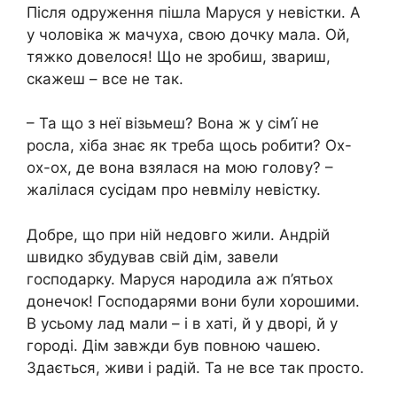
Після одруження пішла Маруся у невістки. А
у чоловіка ж мачуха, свою дочку мала. Ой,
тяжко довелося! Що не зробиш, звариш,
скажеш – все не так.
– Та що з неї візьмеш? Вона ж у сім’ї не
росла, хіба знає як треба щось робити? Ох-
ох-ох, де вона взялася на мою голову? –
жалілася сусідам про невмілу невістку.
Добре, що при ній недовго жили. Андрій
швидко збудував свій дім, завели
господарку. Маруся народила аж п’ятьох
донечок! Господарями вони були хорошими.
В усьому лад мали – і в хаті, й у дворі, й у
городі. Дім завжди був повною чашею.
Здається, живи і радій. Та не все так просто.