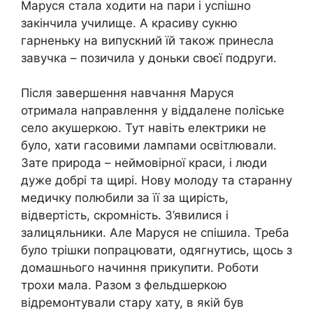
Маруся стала ходити на пари і успішно
закінчила училище. А красиву сукню
гарненьку на випускний їй також принесла
завучка – позичила у доньки своєї подруги.
Після завершення навчання Маруся
отримала направлення у віддалене поліське
село акушеркою. Тут навіть електрики не
було, хати гасовими лампами освітлювали.
Зате природа – неймовірної краси, і люди
дуже добрі та щирі. Нову молоду та старанну
медичку полюбили за її за щирість,
відвертість, скромність. З’явилися і
залицяльники. Але Маруся не спішила. Треба
було трішки попрацювати, одягнутись, щось з
домашнього начиння прикупити. Роботи
трохи мала. Разом з фельдшеркою
відремонтували стару хату, в якій був