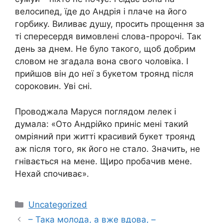
велосипед, їде до Андрія і плаче на його
горбику. Виливає душу, просить прощення за
ті спересердя вимовлені слова-пророчі. Так
день за днем. Не було такого, щоб добрим
словом не згадала вона свого чоловіка. І
прийшов він до неї з букетом троянд після
сороковин. Уві сні.
Проводжала Маруся поглядом лелек і
думала: «Ото Андрійко приніс мені такий
омріяний при житті красивий букет троянд
аж після того, як його не стало. Значить, не
гнівається на мене. Щиро пробачив мене.
Нехай спочиває».
Категорії
Uncategorized
– Така молода, а вже вдова, –