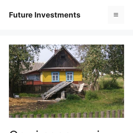
Перейти
до
Future Investments
Меню
вмісту