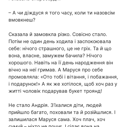
– А чи діждуся я того часу, коли ти назовсім
вмовкнеш?
Сказала й замовкла різко. Совісно стало.
Потім не один день ходила і заспокоювала
себе: нічого страшного, це не гріх. Та й що
вона, власне, замужем бачила? Нічого
хорошого. Навіть на її день народження він
вічно на неї гримав. А Маруся про себе
промовляла: «Ото тобі і вітання, і побажання,
і подарунок!» А як же хотілося, щоб хоч раз у
житті чоловік подарував букет троянд!
Не стало Андрія. З’їхалися діти, людей
прийшло багато, поховали та й розійшлися. І
залишилася Маруся сама. Хоч плач, хоч
сумуй – ніхто не почує. І сідає вона на