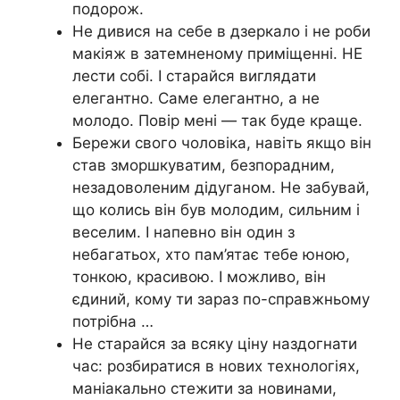
подорож.
Не дивися на себе в дзеркало і не роби
макіяж в затемненому приміщенні. НЕ
лести собі. І старайся виглядати
елегантно. Саме елегантно, а не
молодо. Повір мені — так буде краще.
Бережи свого чоловіка, навіть якщо він
став зморшкуватим, безпорадним,
незадоволеним дідуганом. Не забувай,
що колись він був молодим, сильним і
веселим. І напевно він один з
небагатьох, хто пам’ятає тебе юною,
тонкою, красивою. І можливо, він
єдиний, кому ти зараз по-справжньому
потрібна …
Не старайся за всяку ціну наздогнати
час: розбиратися в нових технологіях,
маніакально стежити за новинами,