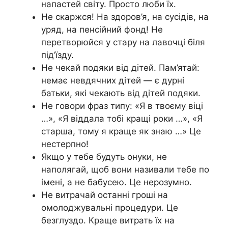
напастей світу. Просто люби їх.
Не скаржся! На здоров’я, на сусідів, на
уряд, на пенсійний фонд! Не
перетворюйся у стару на лавочці біля
під’їзду.
Не чекай подяки від дітей. Пам’ятай:
немає невдячних дітей — є дурні
батьки, які чекають від дітей подяки.
Не говори фраз типу: «Я в твоєму віці
…», «Я віддала тобі кращі роки …», «Я
старша, тому я краще як знаю …» Це
нестерпно!
Якщо у тебе будуть онуки, не
наполягай, щоб вони називали тебе по
імені, а не бабусею. Це нерозумно.
Не витрачай останні гроші на
омолоджувальні процедури. Це
безглуздо. Краще витрать їх на