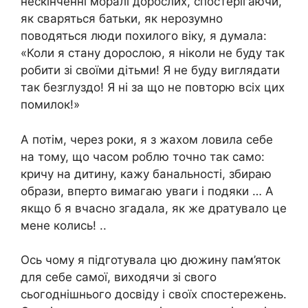
нескінченні моралі дорослих, спостерігаючи,
як сваряться батьки, як нерозумно
поводяться люди похилого віку, я думала:
«Коли я стану дорослою, я ніколи не буду так
робити зі своїми дітьми! Я не буду виглядати
так безглуздо! Я ні за що не повторю всіх цих
помилок!»
А потім, через роки, я з жахом ловила себе
на тому, що часом роблю точно так само:
кричу на дитину, кажу банальності, збираю
образи, вперто вимагаю уваги і подяки … А
якщо б я вчасно згадала, як же дратувало це
мене колись! ..
Ось чому я підготувала цю дюжину пам’яток
для себе самої, виходячи зі свого
сьогоднішнього досвіду і своїх спостережень.