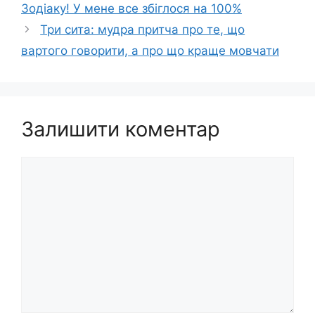
Зодіаку! У мене все збіглося на 100%
Три сита: мудра притча про те, що
вартого говорити, а про що краще мовчати
Залишити коментар
Коментар