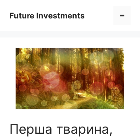
Перейти
до
Future Investments
Меню
вмісту
Перша тварина,