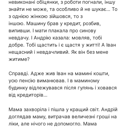
невиконані обіцянки, з роботи погнали, іншу
знайти не може, та особливо й не шукає… То
з однією жінкою зійшовся, то з
іншою. Машину брав у кредит, розбив,
випивши. І мати плакала про синову
невдачу. І Андрію казала: мовляв, тобі
добре. Тобі щастить і є щастя у житті! А Іван
нещасний і невдачливий. Як він без мене
житиме?
Справді. Адже жив Іван на мамині кошти,
усю пенсію виманював. І в маминому
будинку відлежувався після гулянь і ховався
від кредиторів…
Мама захворіла і пішла у кращий світ. Андрій
доглядав маму, витрачав величезні гроші на
ліки, але нічого не допомогло. Мама