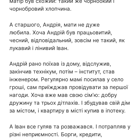
матір був схожий: такий же чорноокий і
чорнобровий хлопчина.
А старшого, Андрія, мати не дуже
любила. Хоча Андрій був працьовитий,
чесний, відповідальний, зовсім не такий, як
лукавий і лінивий Іван.
Андрій рано поїхав із дому, відслужив,
закінчив технікум, потім – інститут, став
інженером. Регулярно мамі посилав у село
гроші, сам приїжджав провідувати за першої
нагоди. Хоча вже мав свою сімʼю: добру
дружину та трьох дітлахів. І збудував свій дім
за містом, і квартиру в місті купив в іпотеку.
А Іван все гуляв та розважався. І потрапляв у
різні неприємності. Борги, кредити,