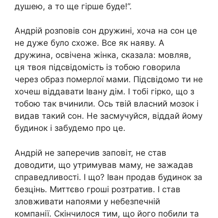
душею, а то ще гірше буде!”.
Андрій розповів сон дружині, хоча на сон це
не дуже було схоже. Все як наяву. А
дружина, освічена жінка, сказала: мовляв,
ця твоя підсвідомість із тобою говорила
через образ померлої мами. Підсвідомо ти не
хочеш віддавати Івану дім. І тобі гірко, що з
тобою так вчинили. Ось твій власний мозок і
видав такий сон. Не засмучуйся, віддай йому
будинок і забудемо про це.
Андрій не заперечив заповіт, не став
доводити, що утримував маму, не зажадав
справедливості. І що? Іван продав будинок за
безцінь. Миттєво гроші розтратив. І став
зловживати напоями у небезпечній
компанії. Скінчилося тим, що його побили та