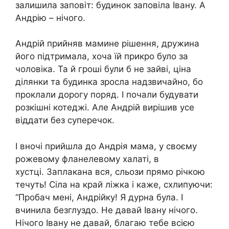
залишила заповіт: будинок заповіла Івану. А
Андрію – нічого.
Андрій прийняв мамине рішення, дружина
його підтримала, хоча їй прикро було за
чоловіка. Та й гроші були б не зайві, ціна
ділянки та будинка зросла надзвичайно, бо
проклали дорогу поряд. І почали будувати
розкішні котеджі. Але Андрій вирішив усе
віддати без суперечок.
І вночі прийшла до Андрія мама, у своєму
рожевому фланелевому халаті, в
хустці. Заплакана вся, сльози прямо річкою
течуть! Сіла на край ліжка і каже, схлипуючи:
“Пробач мені, Андрійку! Я дурна була. І
вчинила безглуздо. Не давай Івану нічого.
Нічого Івану не давай, благаю тебе всією