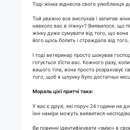
Тоді жінка віднесла свого улюбленця 
Той уважно все вислухав і запитав жін
навколо вас в ліжку»? Виявилося, що п
жінку дуже сумувати від того, що вона
його щось болить і страждала від того
І тоді ветеринар просто шoкував госпо
готується з’їсти вас. Кожного разу, кол
вашого тiла, вона просто розраховує сво
того, щоб в шлунку було достатньо міс
Мораль цієї притчі така:
У вас є друзі, які поруч 24 години на д
їхні наміри можуть виявитися несподів
Ви повинні ідентифікувати «змію» в своє