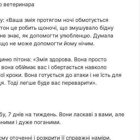
до ветеринара
ку: «Ваша змія протягом ночі обмотується
ітон це робить щоночі, що змушувало бідну
 не знає, як допомогти улюбленцю. Думала
, що не може допомогти йому нічим.
диню пітона: «Змія здорова. Вона просто
и вона обіймає вас і обертається навколо
ї кроки. Вона готується до атаки і не їсть для
ця. Тоді легше буде вас переварити».
обу, 7 днів на тиждень. Вони ласкаві з вами, але
аними і дуже поганими.
му оточенні і розкрити її справжні наміри.