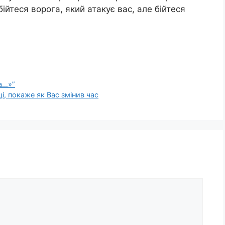
ійтеся ворога, який атакує вас, але бійтеся
а…»”
і, покаже як Вас змінив час