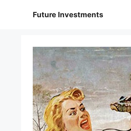
Перейти
до
Future Investments
вмісту