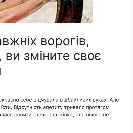
вжніх ворогів,
 ви зміните своє
и
екрасно себе відчувала в дбайливих руках. Але
їсти. Відсутність апетиту тривало протягом
алася робити зневірена жінка, але нічого не