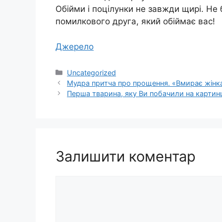
Обійми і поцілунки не завжди щирі. Не б
помилкового друга, який обіймає вас!
Джерело
Категорії
Uncategorized
Мудра притча про прощення. «Вмирає жінк
Перша тварина, яку Ви побачили на картинц
Залишити коментар
Коментар