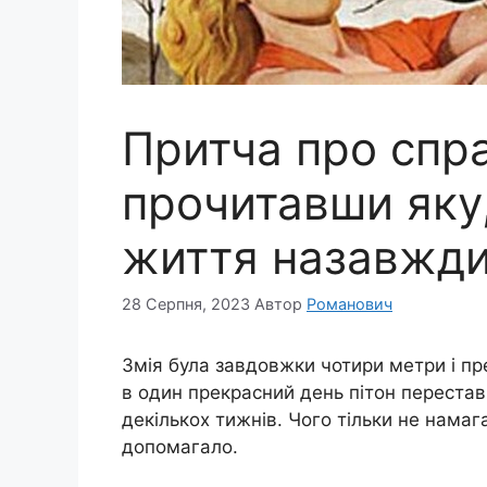
Притча про спра
прочитавши яку,
життя назавжд
28 Серпня, 2023
Автор
Романович
Змія була завдовжки чотири метри і пр
в один прекрасний день пітон перестав 
декількох тижнів. Чого тільки не намаг
допомагало.