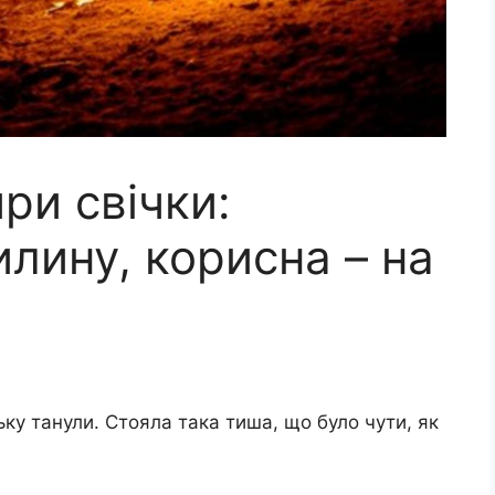
ри свічки:
илину, корисна – на
ньку танули. Стояла така тиша, що було чути, як