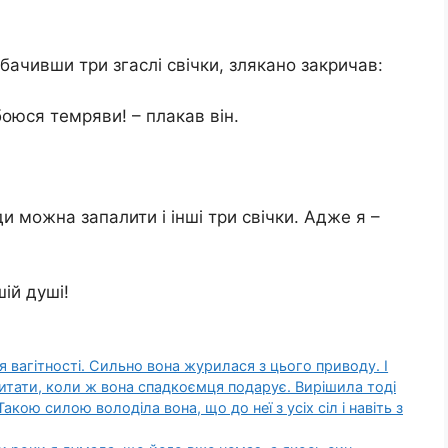
бачивши три згаслі свічки, злякано закричав:
боюся темряви! – плакав він.
ди можна запалити і інші три свічки. Адже я –
ій душі!
я вагітності. Сильно вона журилася з цього приводу. І
итати, коли ж вона спадкоємця подарує. Вирішила тоді
акою силою володіла вона, що до неї з усіх сіл і навіть з