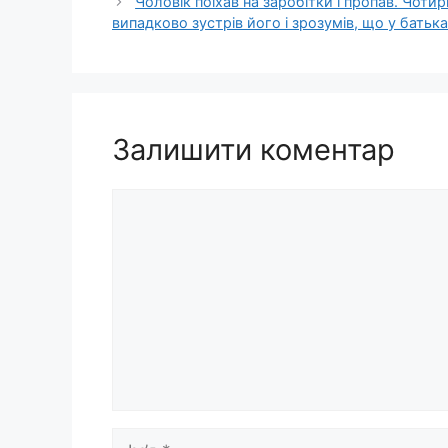
Чоловік поїхав на заробітки і пропав. Чоти
випадково зустрів його і зрозумів, що у батька
Залишити коментар
Коментар
Ім’я