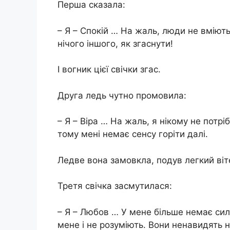
Перша сказала:
– Я – Спокій … На жаль, люди не вміют
нічого іншого, як згаснути!
І вогник цієї свічки згас.
Друга ледь чутно промовила:
– Я – Віра … На жаль, я нікому не потрі
тому мені немає сенсу горіти далі.
Ледве вона замовкла, подув легкий віте
Третя свічка засмутилася:
– Я – Любов … У мене більше немає сил
мене і не розуміють. Вони ненавидять на