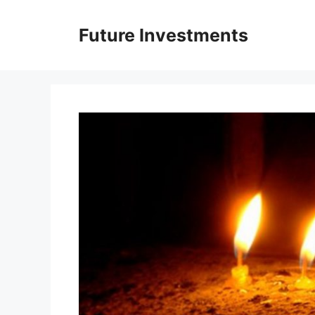
Перейти
до
Future Investments
вмісту