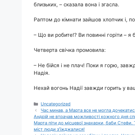
близьких, – сказала вона і згасла.
Раптом до кімнати зайшов хлопчик і, по
– Що ви робите!? Ви повинні горіти – я 
Четверта свічка промовила:
– Не бійся і не плач! Поки я горю, завж
Надія.
Нехай вогонь Надії завжди горить у ваш
Категорії
Uncategorized
Час минав, а Марта все не могла дочекатис
Андрій не втрачав можливості кожного дня сп
Марта піти до місцевої знахарки, баби Стефи. Т
міст люди з’їжджалися!