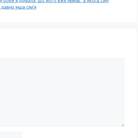
ри роки я думала, що його вже немає, а якось син
 давно інша сім’я