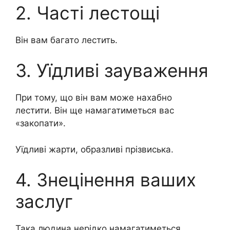
2. Часті лестощі
Він вам багато лестить.
3. Уїдливі зауваження
При тому, що він вам може нахабно
лестити. Він ще намагатиметься вас
«закопати».
Уїдливі жарти, образливі прізвиська.
4. Знецінення ваших
заслуг
Така людина нерідко намагатиметься