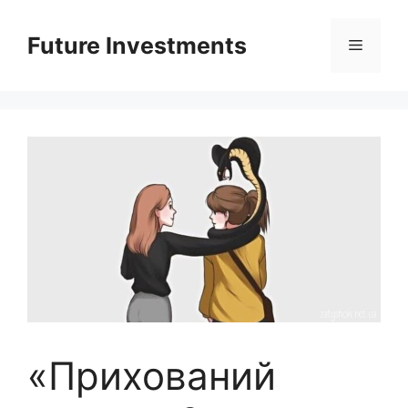
Перейти
до
Future Investments
Меню
вмісту
«Прихований