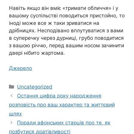
Навіть якщо він вміє «тримати обличчя» і у
вашому суспільстві поводиться пристойно, то
іноді може все ж таки зриватися на
дрібницях. Несподівано вплутуватися з вами
в суперечку через дурниці, грубо поводитися
з вашою річчю, перед вашим носом зачинити
двері нібито жартома.
Джерело
Категорії
Uncategorized
Остання цифра року народження
розповість про ваш характер та життєвий
шлях
Поради афонських старців про те, як
позбутися дратівливості