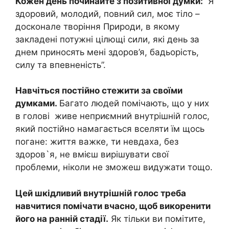
Кожен день починайте з позитивної думки:
“Я
здоровий, молодий, повний сил, моє тіло –
досконале творіння Природи, в якому
закладені потужні цілющі сили, які день за
днем ​​приносять мені здоров’я, бадьорість,
силу та впевненість”.
Навчіться постійно стежити за своїми
думками.
Багато людей помічають, що у них
в голові живе неприємний внутрішній голос,
який постійно намагається вселяти їм щось
погане: життя важке, ти невдаха, без
здоров`я, не вмієш вирішувати свої
проблеми, ніколи не зможеш видужати тощо.
Цей шкідливий внутрішній голос треба
навчитися помічати вчасно, щоб викоренити
його на ранній стадії.
Як тільки ви помітите,