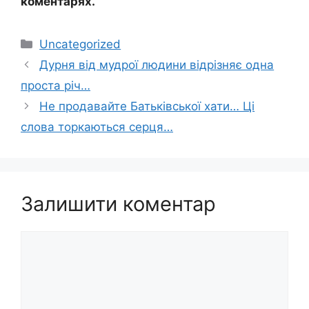
коментарях.
Категорії
Uncategorized
Дурня від мудрої людини відрізняє одна
проста річ…
Не продавайте Батьківської хати… Ці
слова торкаються серця…
Залишити коментар
Коментар