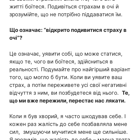
житті боїтеся. Подивіться страхам в очі й
зрозумійте, що не потрібно піддаватися їм.
Що означає: “відкрито подивитися страху в
очі”?
Це означає, уявити собі, що може статися,
якщо те, чого ви боїтеся, здійсниться в
реальності. Подумайте про найгірший варіант
того, що могло б бути. Коли ви уявите ваш
страх, а потім переживете усі свої негативні
відчуття з ним, ви позбудетеся від нього.
Те,
що ми вже пережили, перестає нас лякати.
Коли я був хворий, я часто шкодував себе. І
кожен раз жалість до себе позбавляла мене
сил, змушуючи мучитися мене ще сильніше.
Я зрозумів, що жалість до себе – марна трата