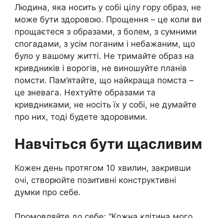
Людина, яка носить у собі цілу гору образ, не
може бути здоровою. Прощення – це коли ви
прощаєтеся з образами, з болем, з сумними
спогадами, з усім поганим і небажаним, що
було у вашому житті. Не тримайте образ на
кривдників і ворогів, не виношуйте планів
помсти. Пам’ятайте, що найкраща помста –
це зневага. Нехтуйте образами та
кривдниками, не носіть їх у собі, не думайте
про них, тоді будете здоровими.
Навчіться бути щасливим
Кожен день протягом 10 хвилин, закривши
очі, створюйте позитивні конструктивні
думки про себе.
Промовляйте до себе: “Кожна клітина мого