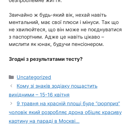
безпроблемне життя.
Звичайно ж будь-який вік, нехай навіть
ментальний, має свої плюси і мінуси. Так що
не хвилюйтеся, що він може не поєднуватися
з паспортним. Адже це навіть цікаво –
мислити як юнак, будучи пенсіонером.
Згодні з результатами тесту?
Категорії
Uncategorized
Кому зі знаків зодіаку пощастить
вихідними – 15-16 квітня
9 травня на красній площі буде “сюрприз”
чоловік який розробляє дрона обіцяє красиву
картину на параді в Москві…