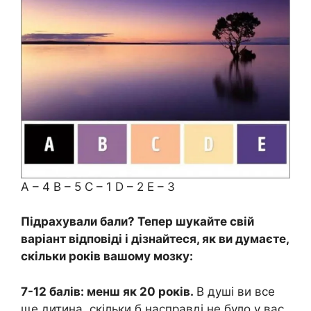
A – 4 B – 5 C – 1 D – 2 E – 3
Підрахували бали? Тепер шукайте свій
варіант відповіді і дізнайтеся, як ви думаєте,
скільки років вашому мозку:
7-12 балів: менш як 20 років.
В душі ви все
ще дитина, скільки б насправді не було у вас