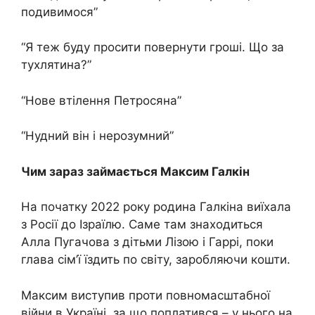
подивимося”
“Я теж буду просити повернути гроші. Що за
тухлятина?”
“Нове втілення Петросяна”
“Нудний він і нерозумний”
Чим зараз займається Максим Галкін
На початку 2022 року родина Галкіна виїхала
з Росії до Ізраїлю. Саме там знаходиться
Алла Пугачова з дітьми Лізою і Гаррі, поки
глава сім’ї їздить по світу, заробляючи кошти.
Максим виступив проти повномасштабної
війни в Україні, за що поплатився – у нього на