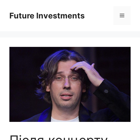
Перейти
до
Future Investments
Меню
вмісту