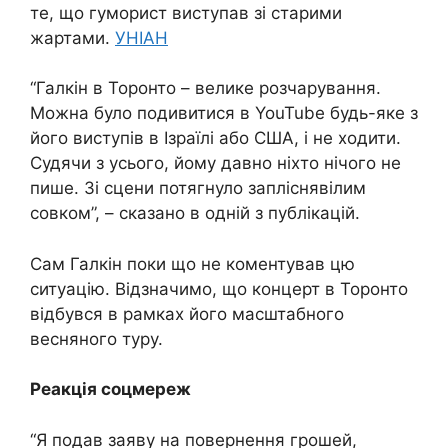
те, що гуморист виступав зі старими
жартами.
УНІАН
“Галкін в Торонто – велике розчарування.
Можна було подивитися в YouTube будь-яке з
його виступів в Ізраїлі або США, і не ходити.
Судячи з усього, йому давно ніхто нічого не
пише. Зі сцени потягнуло запліснявілим
совком”, – сказано в одній з публікацій.
Сам Галкін поки що не коментував цю
ситуацію. Відзначимо, що концерт в Торонто
відбувся в рамках його масштабного
весняного туру.
Реакція соцмереж
“Я подав заяву на повернення грошей,