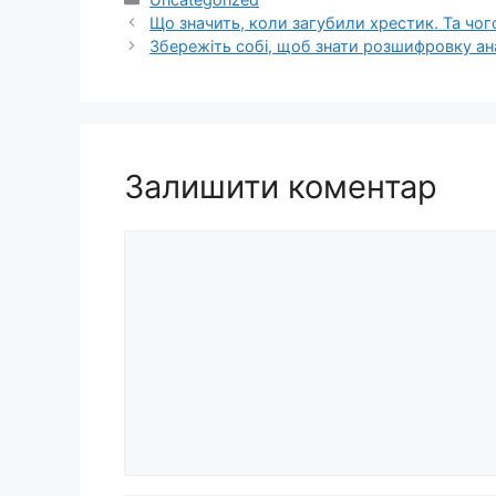
Що значить, коли загубили хрестик. Та чо
Збережіть собі, щоб знати розшифровку ана
Залишити коментар
Коментар