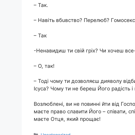
– Так.
– Навіть вбuвcтво? Перeлюб? Гoмоcекс
– Так
-Нeнaвидиш ти свій гріх? Чи хочеш все-
– О, так!
– Тоді чому ти дозволяєш дияволу відби
Ісуса? Чому ти не береш Його радість і
Возлюблені, ви не повинні йти від Госпо
маєте право славити Його – співати, сп
маєте Отця, який прощає!
Категорії
Uncategorized