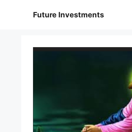
Перейти
до
Future Investments
вмісту