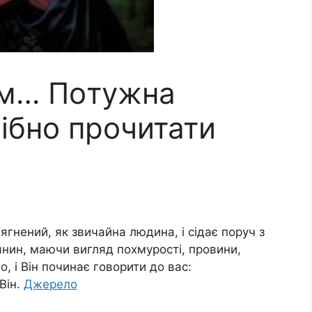
ом… Пoтужна
рiбно прочитати
дягнений, як звичайна людина, і сідає поруч з
янин, маючи вигляд похмурості, провини,
, і Він починає говорити до вас:
Він.
Джерело