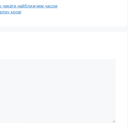
го чекати найближчим часом
лізу кpoві