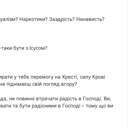
уaлізм? Нapкoтики? Заздрiсть? Ненaвисть?
таки бути з Ісусом?
рати у тебе перемогу на Хресті, силу Кpoві
 не піднімаєш свій погляд вгору?
да, не повинні втрачати радість в Господі. Ви,
івати та бути радісними в Господі – тому що ви