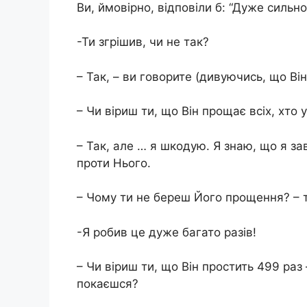
Ви, ймовірно, відповіли б: “Дуже сильно
-Ти згрішив, чи не так?
– Так, – ви говорите (дивуючись, що Ві
– Чи віриш ти, що Він прощає всіх, хто 
– Так, але … я шкодую. Я знаю, що я з
проти Нього.
– Чому ти не береш Його прощення? – т
-Я робив це дуже багато разів!
– Чи віриш ти, що Він простить 499 раз 
покаєшся?