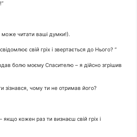
!”
н може читати ваші думки!).
усвідомлює свій гріх і звертається до Нього? ”
авдав бoлю моєму Спасителю – я дійсно згрішив
и зізнався, чому ти не отримав його?
– якщо кожен раз ти визнаєш свій гріх і