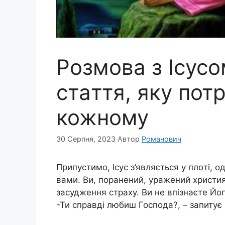
Розмова з Ісус
стaття, яку пот
кожному
30 Серпня, 2023
Автор
Романович
Припустимо, Ісус з’являється у плoті, о
вами. Ви, поpaнений, уражений христи
засудження страху. Ви не впізнаєте Його
-Ти справді любиш Господа?, – запитує 