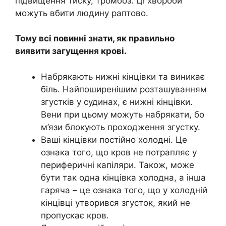
підвищення тиску, тромбоз. Ці хвороби
можуть вбити людину раптово.
Тому всі повинні знати, як правильно
виявити загущення крові.
Набрякають нижні кінцівки та виникає
біль. Найпоширенішим розташуванням
згустків у судинах, є нижні кінцівки.
Вени при цьому можуть набрякати, бо
м’язи блокують проходження згустку.
Ваші кінцівки постійно холодні. Це
ознака того, що кров не потрапляє у
периферичні капіляри. Також, може
бути так одна кінцівка холодна, а інша
гаряча – це ознака того, що у холодній
кінцівці утворився згусток, який не
пропускає кров.